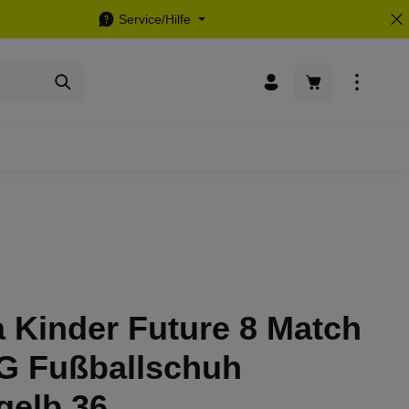
Service/Hilfe
Warenkorb enthä
 Kinder Future 8 Match
G Fußballschuh
gelb 36