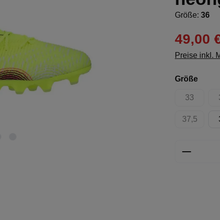
Größe:
36
49,00 
Preise inkl.
ausw
Größe
33
(Diese Opt
37,5
(Diese Opt
Produkt 