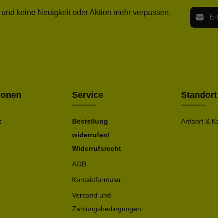
E-Mail-
 und keine Neuigkeit oder Aktion mehr verpassen.
Ich h
Die mit ei
geno
einve
Bitte ge
ionen
Service
Standort
z
Bestellung
Anfahrt & K
widerrufen/
Widerrufsrecht
AGB
Kontaktformular
Versand und
Zahlungsbedingungen