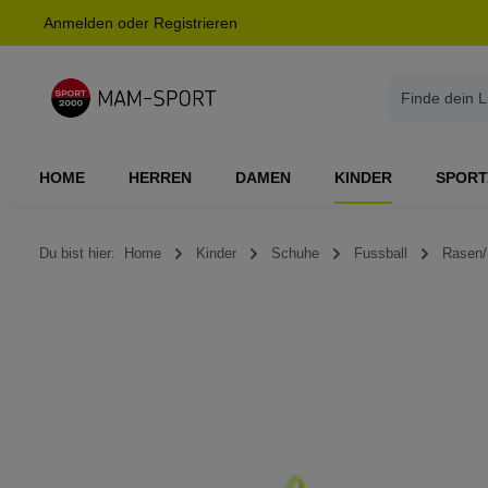
Anmelden
oder
Registrieren
springen
Zur Hauptnavigation springen
HOME
HERREN
DAMEN
KINDER
SPORT
Du bist hier:
Home
Kinder
Schuhe
Fussball
Rasen/
Bildergalerie überspringen