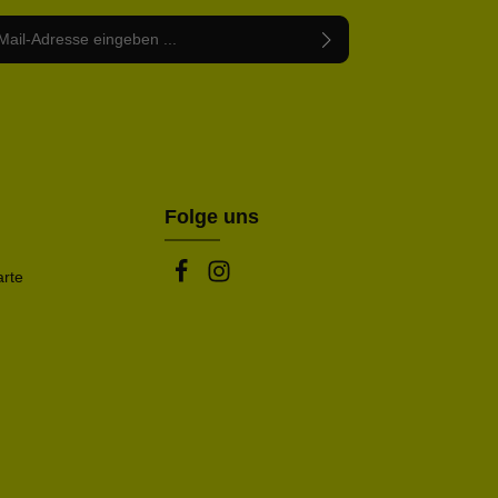
Adresse*
abe die
Datenschutzbestimmungen
zur Kenntnis
nem Stern (*) markierten Felder sind Pflichtfelder.
mmen und die
AGB
gelesen und bin mit ihnen
rstanden.
be die oben abgebildeten Zeichen ein*
Folge uns
arte