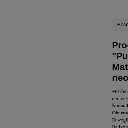
Besc
Pro
"Pu
Mat
neo
Mit de
deiner K
Normal 
Oberma
Bewegli
Ballkont