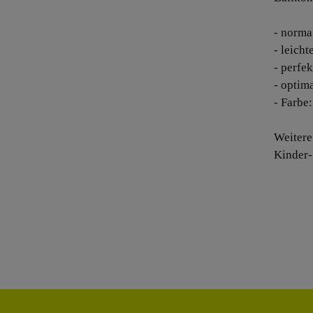
- norma
- leich
- perfek
- optima
- Farbe
Weitere
Kinder-