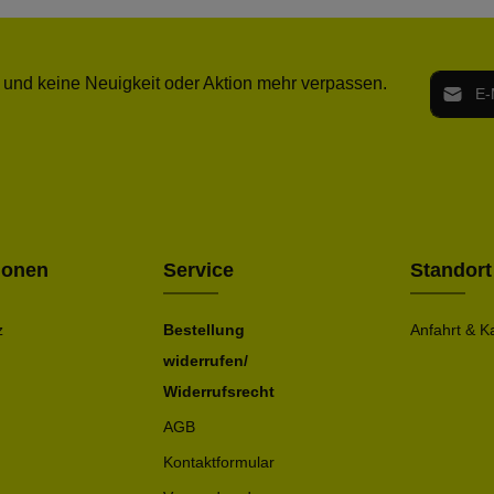
E-Mail-
 und keine Neuigkeit oder Aktion mehr verpassen.
Ich h
Die mit ei
geno
einve
Bitte ge
ionen
Service
Standort
z
Bestellung
Anfahrt & K
widerrufen/
Widerrufsrecht
AGB
Kontaktformular