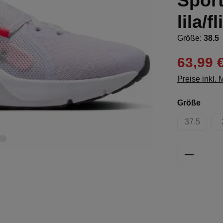
Spor
lila/
Größe:
38.5
63,99 
Preise inkl.
ausw
Größe
37.5
(Diese Opt
Produkt 