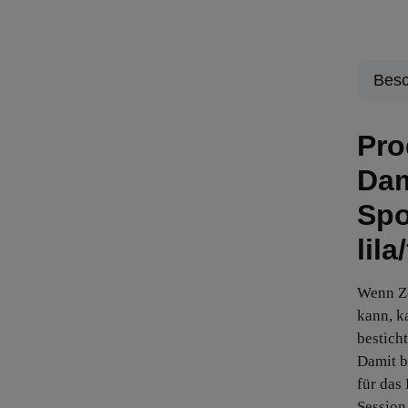
Besc
Pro
Dam
Spo
lila
Wenn Ze
kann, k
besticht
Damit b
für das
Session 