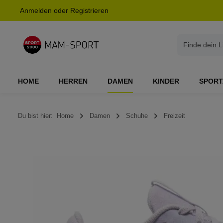
Anmelden
oder
Registrieren
springen
Zur Hauptnavigation springen
HOME
HERREN
DAMEN
KINDER
SPORT
Du bist hier:
Home
Damen
Schuhe
Freizeit
Bildergalerie überspringen