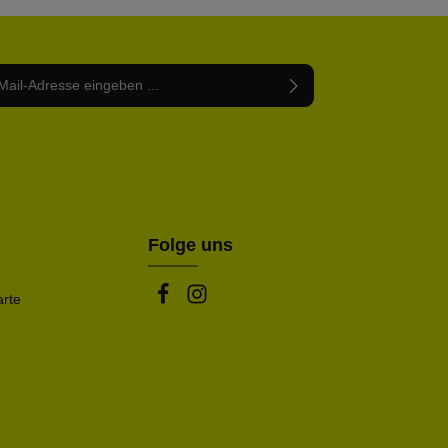
Adresse*
abe die
Datenschutzbestimmungen
zur Kenntnis
nem Stern (*) markierten Felder sind Pflichtfelder.
mmen und die
AGB
gelesen und bin mit ihnen
rstanden.
be die oben abgebildeten Zeichen ein*
Folge uns
arte