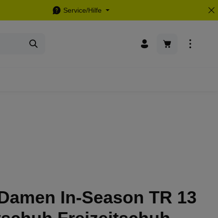
Service/Hilfe
Warenkorb enthä
 Damen In-Season TR 13