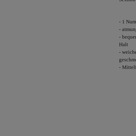
- 1 Num
- atmun
- beque
Halt
- weich
geschme
- Mitte