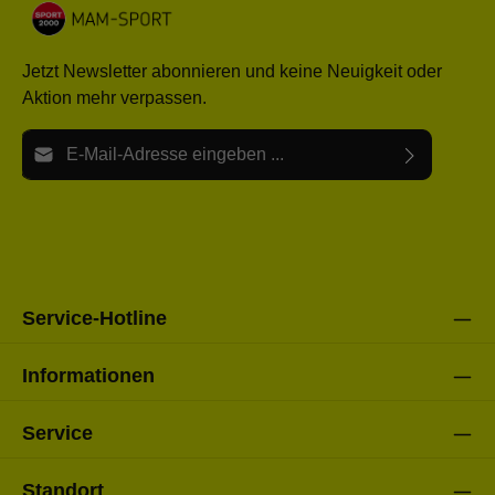
Jetzt Newsletter abonnieren und keine Neuigkeit oder
Aktion mehr verpassen.
E-Mail-Adresse*
Ich habe die
Datenschutzbestimmungen
zur Kenntnis
Die mit einem Stern (*) markierten Felder sind Pflichtfelder.
genommen und die
AGB
gelesen und bin mit ihnen
einverstanden.
Bitte gebe die oben abgebildeten Zeichen ein*
Service-Hotline
Informationen
Service
Standort