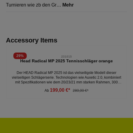
Turnieren wie zb den Gr…
Mehr
Produktgalerie überspringen
Accessory Items
29
%
231015
Head Radical MP 2025 Tennisschläger orange
Der HEAD Radical MP 2025 ist das vielseitigste Modell dieser
vielseitigen Schlägerserie. Technologien wie Auxetic 2.0, kombiniert
mit Spezifikationen wie dem 20/23/21 mm starken Rahmen, 300
Gramm Gewicht, 32 cm Balance, 16x19 Besaitungsmuster und einer
199,00 €*
Ab
280,00 €*
Kopfgröße von 98 Quadratzoll, sorgen für die ultimative Balance
zwischen Power, Kontrolle und Spin.- verbesserte Spielbarkeit-
sensationelles Ballgefühl - 300 Gramm - 16x19 Besaitungsmuster -
Kopfgröße: 98 Weitere Tennisschläger unter:Sportarten- Tennis-
Tennisschläger