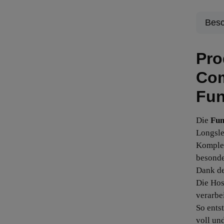
Besc
Pro
Com
Fun
Die
Fun
Longsle
Komplet
besonde
Dank de
Die Hos
verarbei
So ents
voll un