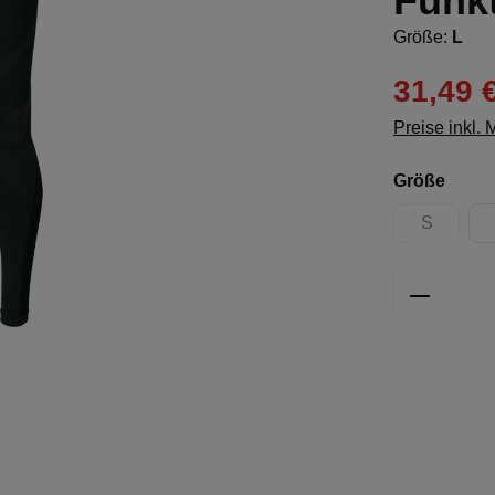
Funk
Größe:
L
31,49 
Preise inkl.
ausw
Größe
S
(Diese Opt
Produkt 