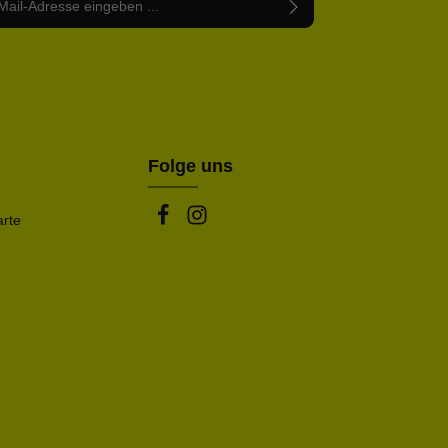
abe die
Datenschutzbestimmungen
zur Kenntnis
nem Stern (*) markierten Felder sind Pflichtfelder.
mmen und die
AGB
gelesen und bin mit ihnen
rstanden.
be die oben abgebildeten Zeichen ein*
Folge uns
arte