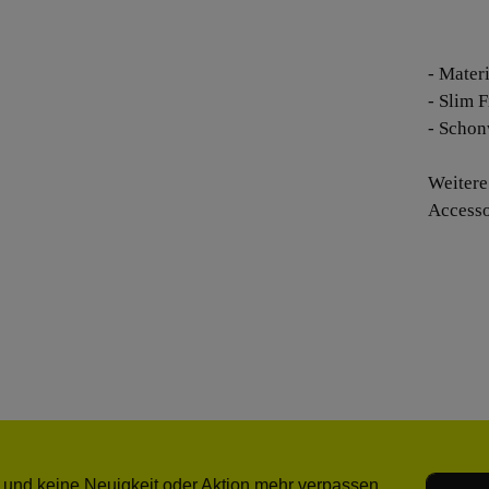
- Mater
- Slim F
- Schon
Weitere
Accesso
E-Mail-
 und keine Neuigkeit oder Aktion mehr verpassen.