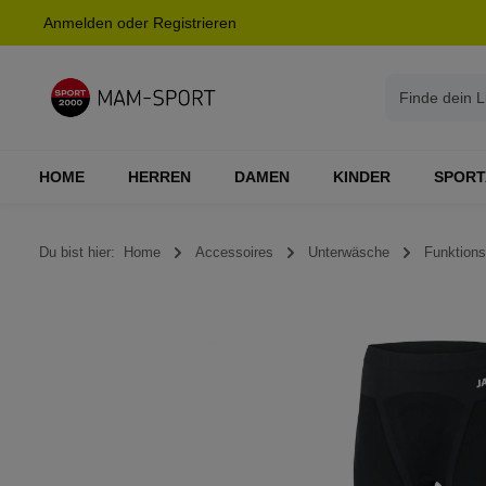
Anmelden
oder
Registrieren
springen
Zur Hauptnavigation springen
HOME
HERREN
DAMEN
KINDER
SPORT
Du bist hier:
Home
Accessoires
Unterwäsche
Funktion
Bildergalerie überspringen