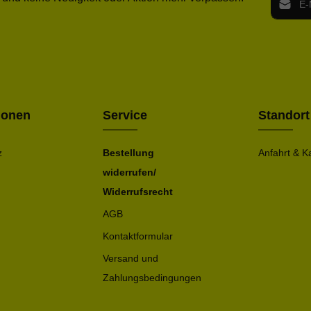
Ich h
Die mit ei
geno
einve
Bitte ge
ionen
Service
Standort
z
Bestellung
Anfahrt & K
widerrufen/
Widerrufsrecht
AGB
Kontaktformular
Versand und
Zahlungsbedingungen