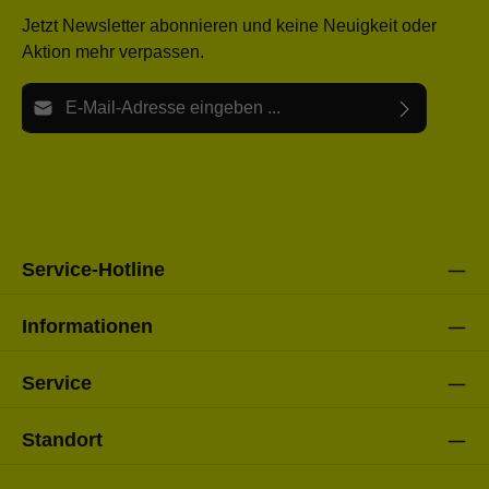
Jetzt Newsletter abonnieren und keine Neuigkeit oder
Aktion mehr verpassen.
E-Mail-Adresse*
Ich habe die
Datenschutzbestimmungen
zur Kenntnis
Die mit einem Stern (*) markierten Felder sind Pflichtfelder.
genommen und die
AGB
gelesen und bin mit ihnen
einverstanden.
Bitte gebe die oben abgebildeten Zeichen ein*
Service-Hotline
Informationen
Service
Standort