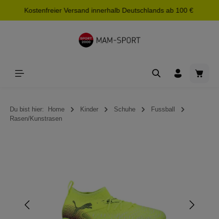
Kostenfreier Versand innerhalb Deutschlands ab 100 €
alt springen
Waren
Du bist hier:
Home
Kinder
Schuhe
Fussball
Rasen/Kunstrasen
Bildergalerie überspringen