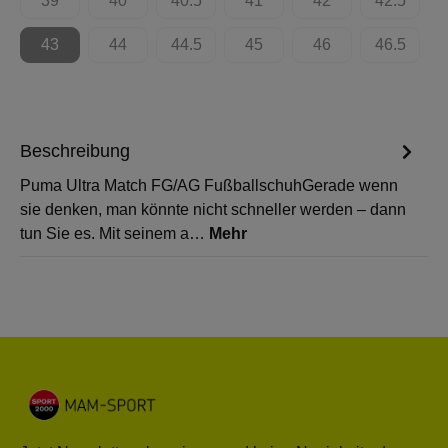
39
40
40.5
41
42
42.5
(Diese Option ist zurzeit nicht verfügbar.)
(Diese Option ist zurzeit nicht verfügbar.)
(Diese Option ist zurzeit nicht verfügbar.)
(Diese Option ist zurzeit nicht 
(Diese Option ist zur
(Diese Op
43
44
44.5
45
46
46.5
(Diese Option ist zurzeit nicht verfügbar.)
(Diese Option ist zurzeit nicht verfügbar.)
(Diese Option ist zurzeit nicht verfügbar.)
(Diese Option ist zurzeit nicht 
(Diese Option ist zur
(Diese Op
Beschreibung
Puma Ultra Match FG/AG FußballschuhGerade wenn
sie denken, man könnte nicht schneller werden – dann
tun Sie es. Mit seinem a…
Mehr