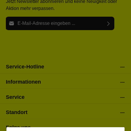
Jetzt Newsletter abonnieren und keine Neuigkeit oder
Aktion mehr verpassen.
E-Mail-Adresse*
Ich habe die
Datenschutzbestimmungen
zur Kenntnis
Die mit einem Stern (*) markierten Felder sind Pflichtfelder.
genommen und die
AGB
gelesen und bin mit ihnen
einverstanden.
Bitte gebe die oben abgebildeten Zeichen ein*
Service-Hotline
Informationen
Service
Standort
Folge uns