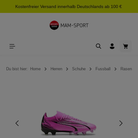
Kostenfreier Versand innerhalb Deutschlands ab 100 €
alt springen
Waren
Du bist hier:
Home
Herren
Schuhe
Fussball
Rasen
Bildergalerie überspringen