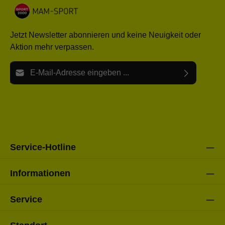
Jetzt Newsletter abonnieren und keine Neuigkeit oder
Aktion mehr verpassen.
E-Mail-Adresse*
Ich habe die
Datenschutzbestimmungen
zur Kenntnis
Die mit einem Stern (*) markierten Felder sind Pflichtfelder.
genommen und die
AGB
gelesen und bin mit ihnen
einverstanden.
Bitte gebe die oben abgebildeten Zeichen ein*
Service-Hotline
Informationen
Service