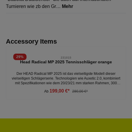
Turnieren wie zb den Gr…
Mehr
Produktgalerie überspringen
Accessory Items
29
%
231015
Head Radical MP 2025 Tennisschläger orange
Der HEAD Radical MP 2025 ist das vielseitigste Modell dieser
vielseitigen Schlägerserie. Technologien wie Auxetic 2.0, kombiniert
mit Spezifikationen wie dem 20/23/21 mm starken Rahmen, 300
Gramm Gewicht, 32 cm Balance, 16x19 Besaitungsmuster und einer
199,00 €*
Ab
280,00 €*
Kopfgröße von 98 Quadratzoll, sorgen für die ultimative Balance
zwischen Power, Kontrolle und Spin.- verbesserte Spielbarkeit-
sensationelles Ballgefühl - 300 Gramm - 16x19 Besaitungsmuster -
Kopfgröße: 98 Weitere Tennisschläger unter:Sportarten- Tennis-
Tennisschläger