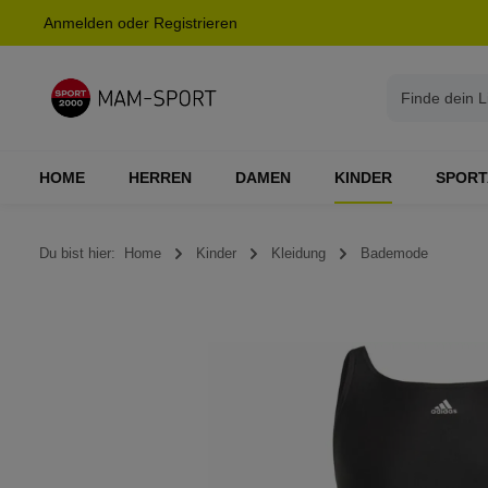
Anmelden
oder
Registrieren
springen
Zur Hauptnavigation springen
HOME
HERREN
DAMEN
KINDER
SPORT
Du bist hier:
Home
Kinder
Kleidung
Bademode
Bildergalerie überspringen