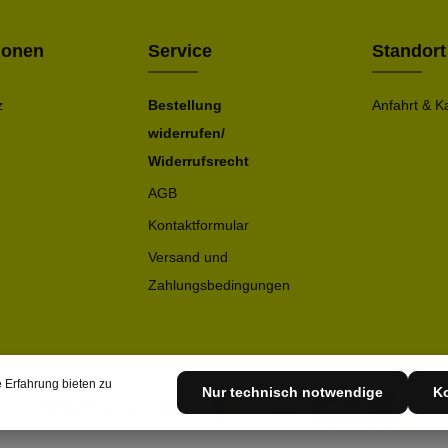
ionen
Service
Standort
z
Bestellung
Anfahrt & K
widerrufen/
Widerrufsrecht
AGB
Kontaktformular
Versand und
Zahlungsbedingungen
 Erfahrung bieten zu
Nur technisch notwendige
Ko