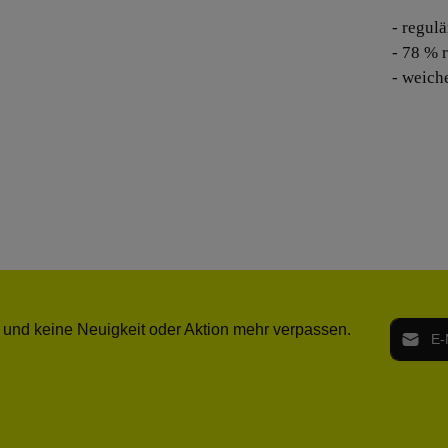
- regulä
- 78 % 
- weich
E-Mail-
 und keine Neuigkeit oder Aktion mehr verpassen.
Ich h
Die mit ei
geno
einve
Bitte ge