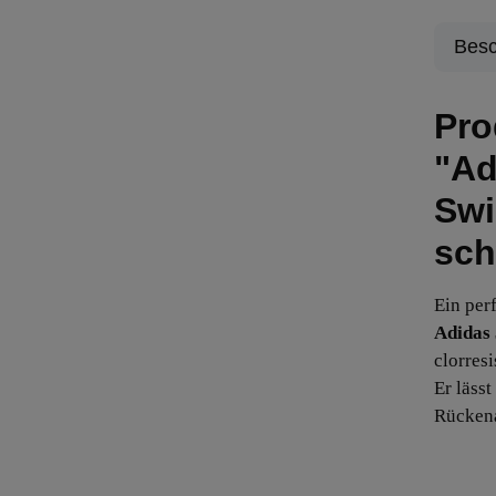
Besc
Pro
"Ad
Swi
sch
Ein per
Adidas 
clorresi
Er läss
Rückena