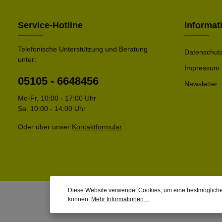
Service-Hotline
Informat
Telefonische Unterstützung und Beratung
Datenschut
unter:
Impressum
05105 - 6648456
Newsletter
Mo-Fr, 10:00 - 17:00 Uhr
Sa. 10:00 - 14:00 Uhr
Oder über unser
Kontaktformular
.
Diese Website verwendet Cookies, um eine bestmögliche
können.
Mehr Informationen ...