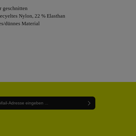
r geschnitten
recyeltes Nylon, 22 % Elasthan
es/dünnes Material
Adresse*
abe die
Datenschutzbestimmungen
zur Kenntnis
nem Stern (*) markierten Felder sind Pflichtfelder.
mmen und die
AGB
gelesen und bin mit ihnen
rstanden.
be die oben abgebildeten Zeichen ein*