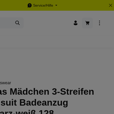
Service/Hilfe
Warenkorb enthä
tswear
as Mädchen 3-Streifen
suit Badeanzug
arz-weiß 128