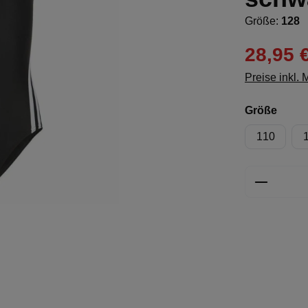
Größe:
128
28,95 
Preise inkl.
ausw
Größe
110
Produkt 