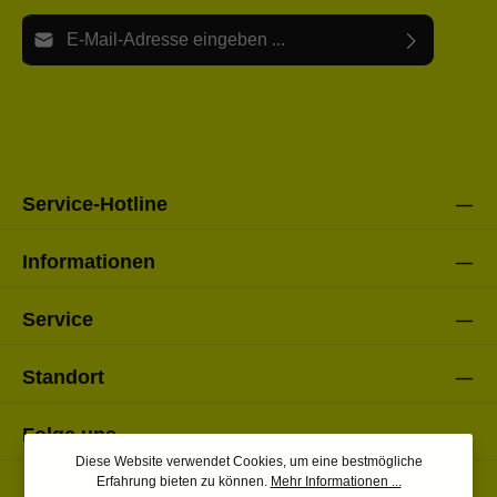
E-Mail-Adresse*
Ich habe die
Datenschutzbestimmungen
zur Kenntnis
Die mit einem Stern (*) markierten Felder sind Pflichtfelder.
genommen und die
AGB
gelesen und bin mit ihnen
einverstanden.
Bitte gebe die oben abgebildeten Zeichen ein*
Service-Hotline
Informationen
Service
Standort
Folge uns
Diese Website verwendet Cookies, um eine bestmögliche
Erfahrung bieten zu können.
Mehr Informationen ...