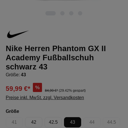
Nike Herren Phantom GX II
Academy Fußballschuh
schwarz 43
Größe:
43
%
59,99 €*
84,99 €*
(29.42% gespart)
Preise inkl. MwSt. zzgl. Versandkosten
auswählen
Größe
41
42
42.5
43
44
44.5
(Diese Option ist zurzeit nicht verfügbar.)
(Diese Option ist zur
(Diese Op