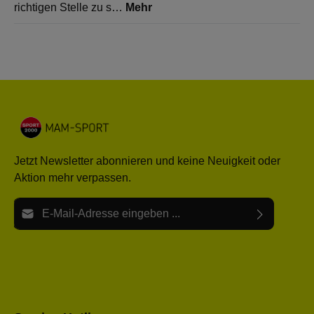
richtigen Stelle zu s…
Mehr
Jetzt Newsletter abonnieren und keine Neuigkeit oder
Aktion mehr verpassen.
E-Mail-Adresse*
Ich habe die
Datenschutzbestimmungen
zur Kenntnis
Die mit einem Stern (*) markierten Felder sind Pflichtfelder.
genommen und die
AGB
gelesen und bin mit ihnen
einverstanden.
Bitte gebe die oben abgebildeten Zeichen ein*