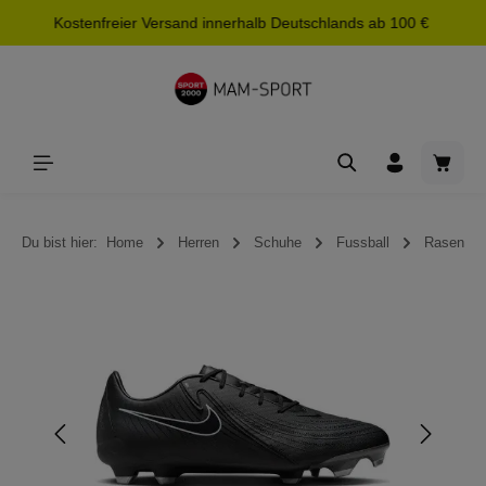
Kostenfreier Versand innerhalb Deutschlands ab 100 €
alt springen
Waren
Du bist hier:
Home
Herren
Schuhe
Fussball
Rasen
Bildergalerie überspringen