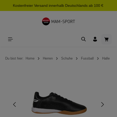
Kostenfreier Versand innerhalb Deutschlands ab 100 €
alt springen
Waren
Du bist hier:
Home
Herren
Schuhe
Fussball
Halle
Bildergalerie überspringen