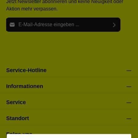
Jetzt Newsletter abonnieren und keine Neuigkeit oder
Aktion mehr verpassen.
E-Mail-Adresse*
Ich habe die
Datenschutzbestimmungen
zur Kenntnis
Die mit einem Stern (*) markierten Felder sind Pflichtfelder.
genommen und die
AGB
gelesen und bin mit ihnen
einverstanden.
Bitte gebe die oben abgebildeten Zeichen ein*
Service-Hotline
Informationen
Service
Standort
Folge uns