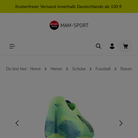
Kostenfreier Versand innerhalb Deutschlands ab 100 €
alt springen
Waren
Du bist hier:
Home
Herren
Schuhe
Fussball
Rasen
Bildergalerie überspringen