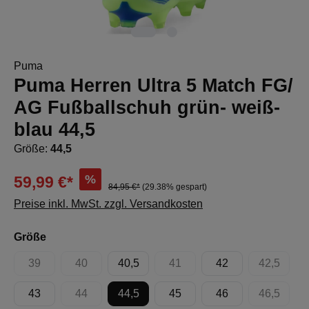
Puma
Puma Herren Ultra 5 Match FG/
AG Fußballschuh grün- weiß-
blau 44,5
Größe:
44,5
%
59,99 €*
84,95 €*
(29.38% gespart)
Preise inkl. MwSt. zzgl. Versandkosten
auswählen
Größe
39
40
40,5
41
42
42,5
(Diese Option ist zurzeit nicht verfügbar.)
(Diese Option ist zurzeit nicht verfügbar.)
(Diese Option ist zurzeit nicht 
(Diese Op
43
44
44,5
45
46
46,5
(Diese Option ist zurzeit nicht verfügbar.)
(Diese Op