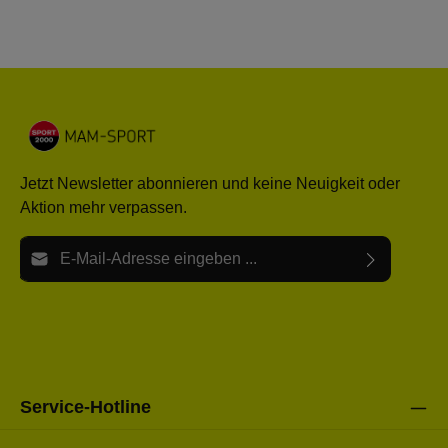
Jetzt Newsletter abonnieren und keine Neuigkeit oder
Aktion mehr verpassen.
E-Mail-Adresse*
Ich habe die
Datenschutzbestimmungen
zur Kenntnis
Die mit einem Stern (*) markierten Felder sind Pflichtfelder.
genommen und die
AGB
gelesen und bin mit ihnen
einverstanden.
Bitte gebe die oben abgebildeten Zeichen ein*
Service-Hotline