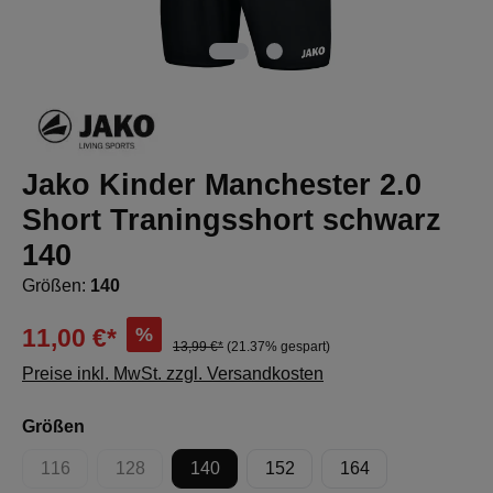
Jako Kinder Manchester 2.0
Short Traningsshort schwarz
140
Größen:
140
%
11,00 €*
13,99 €*
(21.37% gespart)
Preise inkl. MwSt. zzgl. Versandkosten
auswählen
Größen
116
128
140
152
164
(Diese Option ist zurzeit nicht verfügbar.)
(Diese Option ist zurzeit nicht verfügbar.)