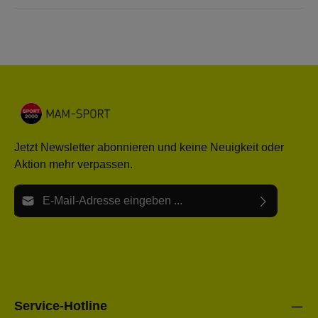
Jetzt Newsletter abonnieren und keine Neuigkeit oder
Aktion mehr verpassen.
E-Mail-Adresse*
Ich habe die
Datenschutzbestimmungen
zur Kenntnis
Die mit einem Stern (*) markierten Felder sind Pflichtfelder.
genommen und die
AGB
gelesen und bin mit ihnen
einverstanden.
Bitte gebe die oben abgebildeten Zeichen ein*
Service-Hotline