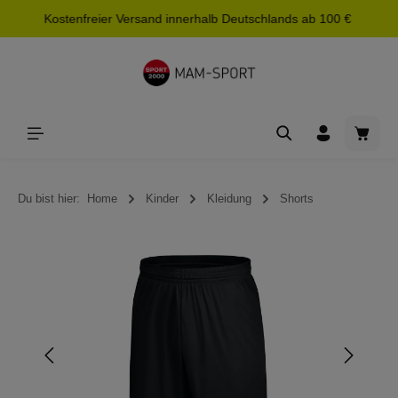
Kostenfreier Versand innerhalb Deutschlands ab 100 €
alt springen
Waren
Du bist hier:
Home
Kinder
Kleidung
Shorts
Bildergalerie überspringen