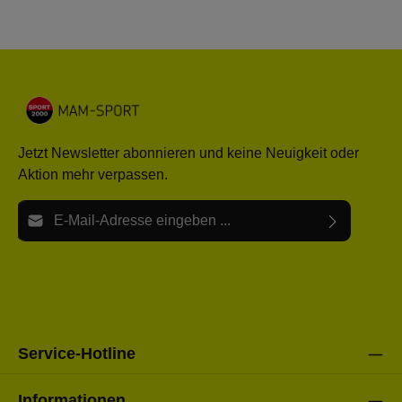
Jetzt Newsletter abonnieren und keine Neuigkeit oder
Aktion mehr verpassen.
E-Mail-Adresse*
Ich habe die
Datenschutzbestimmungen
zur Kenntnis
Die mit einem Stern (*) markierten Felder sind Pflichtfelder.
genommen und die
AGB
gelesen und bin mit ihnen
einverstanden.
Bitte gebe die oben abgebildeten Zeichen ein*
Service-Hotline
Informationen