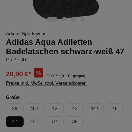
Adidas Sportswear
Adidas Aqua Adiletten
Badelatschen schwarz-weiß 47
Größe:
47
%
20,90 €*
23,00 €*
(9.13% gespart)
Preise inkl. MwSt. zzgl. Versandkosten
auswählen
Größe
39
40.5
42
43
44.5
46
47
48.5
37
38
(Diese Option ist zurzeit nicht verfügbar.)