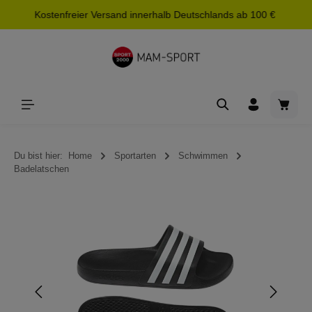
Kostenfreier Versand innerhalb Deutschlands ab 100 €
alt springen
Waren
Du bist hier:
Home
Sportarten
Schwimmen
Badelatschen
Bildergalerie überspringen