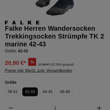
Falke Herren Wandersocken
Trekkingsocken Strümpfe TK 2
marine 42-43
Größe:
42-43
%
20,90 €*
27,00 €*
(22.59% gespart)
Preise inkl. MwSt. zzgl. Versandkosten
auswählen
Größe
39-41
42-43
44-45
46-48
Produkt Anzahl: Gib den gewünschten Wert e