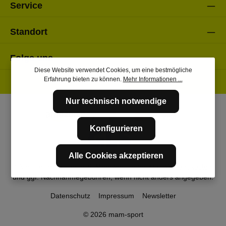
Service
Standort
Folge uns
Diese Website verwendet Cookies, um eine bestmögliche
Erfahrung bieten zu können.
Mehr Informationen ...
Nur technisch notwendige
Konfigurieren
Alle Cookies akzeptieren
* Alle Preise inkl. gesetzl. Mehrwertsteuer zzgl.
Versandkosten
und ggf. Nachnahmegebühren, wenn nicht anders angegeben.
Datenschutz
Impressum
Newsletter
© 2026 mam-sport