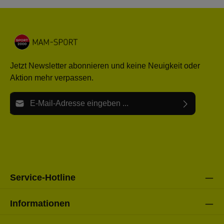
Jetzt Newsletter abonnieren und keine Neuigkeit oder
Aktion mehr verpassen.
E-Mail-Adresse*
Ich habe die
Datenschutzbestimmungen
zur Kenntnis
Die mit einem Stern (*) markierten Felder sind Pflichtfelder.
genommen und die
AGB
gelesen und bin mit ihnen
einverstanden.
Bitte gebe die oben abgebildeten Zeichen ein*
Service-Hotline
Informationen