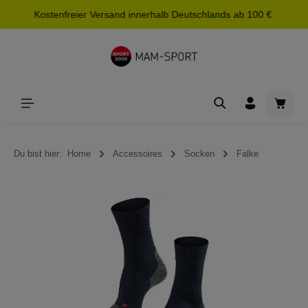
Kostenfreier Versand innerhalb Deutschlands ab 100 €
alt springen
Waren
Du bist hier:
Home
Accessoires
Socken
Falke
Bildergalerie überspringen