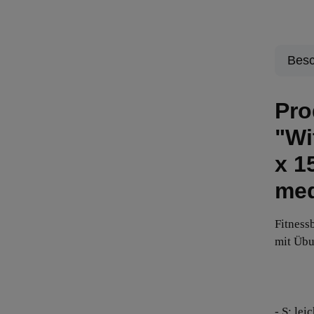
Besc
Pro
"Wi
x 1
med
Fitness
mit Übu
- S: lei