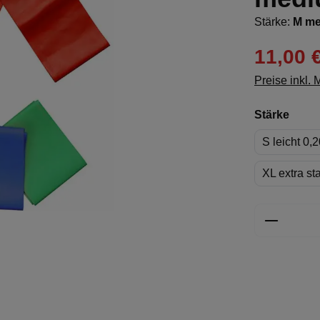
Stärke:
M me
11,00 
Preise inkl.
ausw
Stärke
S leicht 0
XL extra st
Produkt 