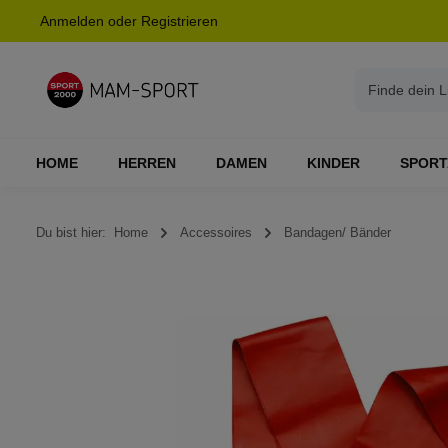
Anmelden
oder
Registrieren
springen
Zur Hauptnavigation springen
HOME
HERREN
DAMEN
KINDER
SPORT
Du bist hier:
Home
Accessoires
Bandagen/ Bänder
Bildergalerie überspringen