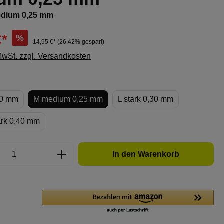
dium 0,25 mm
€*
%
14,95 €*
(26.42% gespart)
 MwSt. zzgl. Versandkosten
ählen
,20 mm
M medium 0,25 mm
L stark 0,30 mm
ark 0,40 mm
Anzahl: Gib den gewünschten Wert ein oder
In den Warenkorb