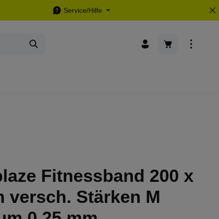
Service/Hilfe
Warenkorb enthä
laze Fitnessband 200 x
 versch. Stärken M
um 0,25 mm