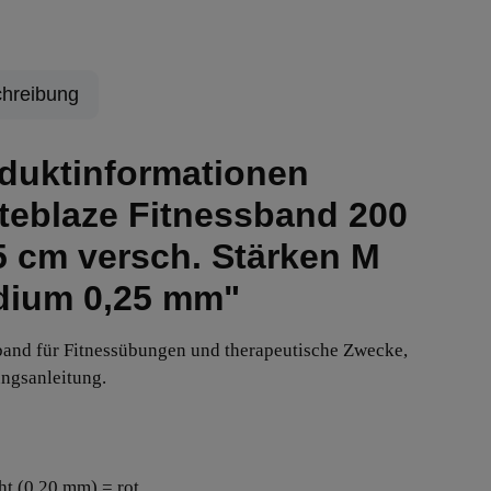
hreibung
duktinformationen
teblaze Fitnessband 200
5 cm versch. Stärken M
ium 0,25 mm"
band für Fitnessübungen und therapeutische Zwecke,
ngsanleitung.
cht (0,20 mm) = rot