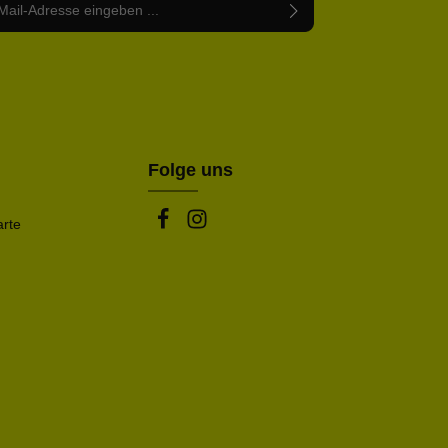
abe die
Datenschutzbestimmungen
zur Kenntnis
nem Stern (*) markierten Felder sind Pflichtfelder.
mmen und die
AGB
gelesen und bin mit ihnen
rstanden.
be die oben abgebildeten Zeichen ein*
Folge uns
arte