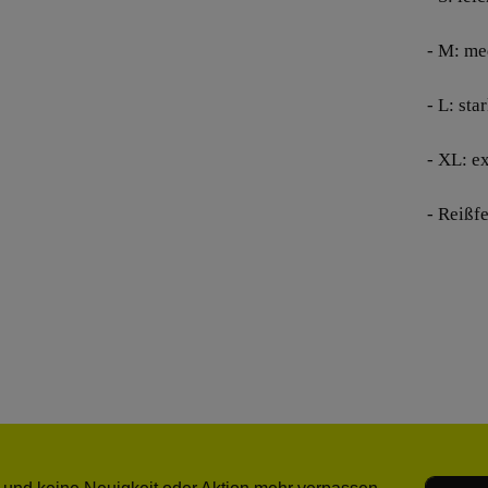
- M: me
- L: st
- XL: e
- Reißfe
E-Mail-