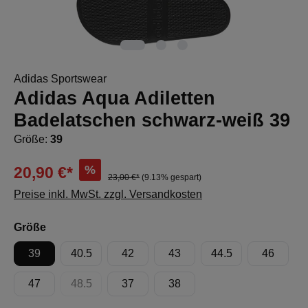
Adidas Sportswear
Adidas Aqua Adiletten
Badelatschen schwarz-weiß 39
Größe:
39
%
20,90 €*
23,00 €*
(9.13% gespart)
Preise inkl. MwSt. zzgl. Versandkosten
auswählen
Größe
39
40.5
42
43
44.5
46
47
48.5
37
38
(Diese Option ist zurzeit nicht verfügbar.)