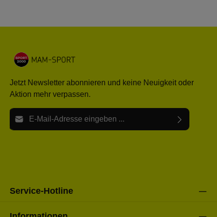
Jetzt Newsletter abonnieren und keine Neuigkeit oder
Aktion mehr verpassen.
E-Mail-Adresse*
Ich habe die
Datenschutzbestimmungen
zur Kenntnis
Die mit einem Stern (*) markierten Felder sind Pflichtfelder.
genommen und die
AGB
gelesen und bin mit ihnen
einverstanden.
Bitte gebe die oben abgebildeten Zeichen ein*
Service-Hotline
Informationen