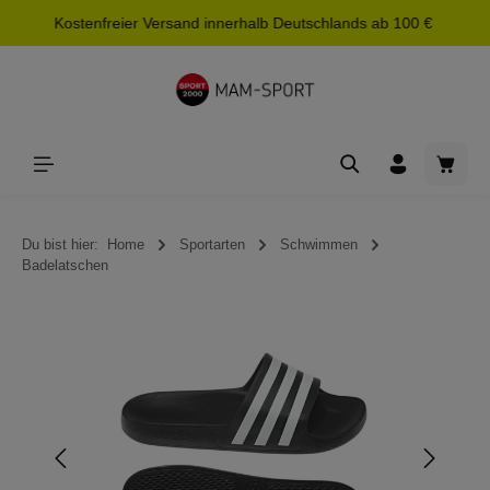
Kostenfreier Versand innerhalb Deutschlands ab 100 €
alt springen
Waren
Du bist hier:
Home
Sportarten
Schwimmen
Badelatschen
Bildergalerie überspringen