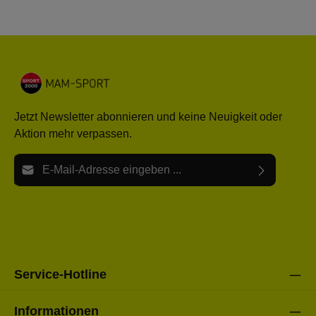
Jetzt Newsletter abonnieren und keine Neuigkeit oder
Aktion mehr verpassen.
E-Mail-Adresse*
Ich habe die
Datenschutzbestimmungen
zur Kenntnis
Die mit einem Stern (*) markierten Felder sind Pflichtfelder.
genommen und die
AGB
gelesen und bin mit ihnen
einverstanden.
Bitte gebe die oben abgebildeten Zeichen ein*
Service-Hotline
Informationen