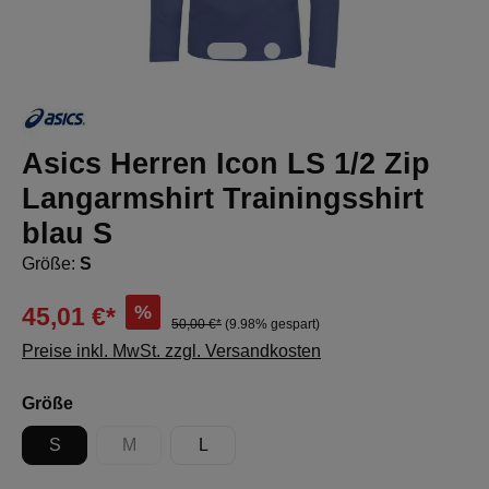
Asics Herren Icon LS 1/2 Zip
Langarmshirt Trainingsshirt
blau S
Größe:
S
%
45,01 €*
50,00 €*
(9.98% gespart)
Preise inkl. MwSt. zzgl. Versandkosten
auswählen
Größe
S
M
L
(Diese Option ist zurzeit nicht verfügbar.)