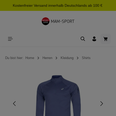
Kostenfreier Versand innerhalb Deutschlands ab 100 €
alt springen
Waren
Du bist hier:
Home
Herren
Kleidung
Shirts
Bildergalerie überspringen