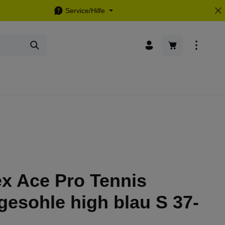
Service/Hilfe
Warenkorb enthä
x Ace Pro Tennis
gesohle high blau S 37-