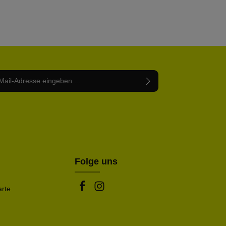
Adresse*
abe die
Datenschutzbestimmungen
zur Kenntnis
nem Stern (*) markierten Felder sind Pflichtfelder.
mmen und die
AGB
gelesen und bin mit ihnen
rstanden.
be die oben abgebildeten Zeichen ein*
Folge uns
arte