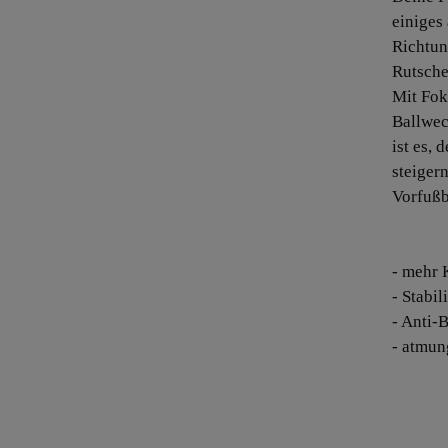
einiges
Richtun
Rutsche
Mit Fok
Ballwec
ist es,
steiger
Vorfußb
- mehr
- Stabi
- Anti-
- atmun