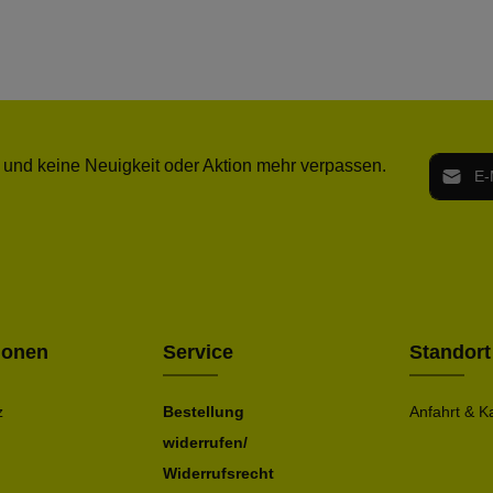
E-Mail-
 und keine Neuigkeit oder Aktion mehr verpassen.
Ich h
Die mit ei
geno
einve
Bitte ge
ionen
Service
Standort
z
Bestellung
Anfahrt & K
widerrufen/
Widerrufsrecht