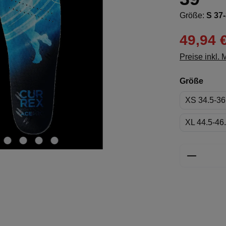
Größe:
S 37
49,94 
Preise inkl.
ausw
Größe
XS 34.5-36
XL 44.5-46
Produkt 