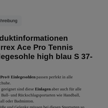
hreibung
duktinformationen
rrex Ace Pro Tennis
legesohle high blau S 37-
ePro®
Einlegesohlen
passen perfekt in alle
chuhe.
 geeignet sind diese
Einlagen
aber auch für alle
 Ball- und Rückschlagsportarten wie Handball,
all oder Badminton.
üße und Gelenke müssen bei diesen Sportarten so