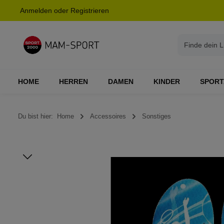
Anmelden
oder
Registrieren
springen
Zur Hauptnavigation springen
HOME
HERREN
DAMEN
KINDER
SPORT
Du bist hier:
Home
Accessoires
Sonstiges
Bildergalerie überspringen