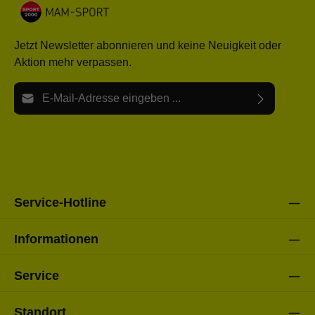
Jetzt Newsletter abonnieren und keine Neuigkeit oder
Aktion mehr verpassen.
E-Mail-Adresse*
Ich habe die
Datenschutzbestimmungen
zur Kenntnis
Die mit einem Stern (*) markierten Felder sind Pflichtfelder.
genommen und die
AGB
gelesen und bin mit ihnen
einverstanden.
Bitte gebe die oben abgebildeten Zeichen ein*
Service-Hotline
Informationen
Service
Standort