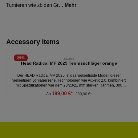
Turnieren wie zb den Gr…
Mehr
Produktgalerie überspringen
Accessory Items
29
%
231015
Head Radical MP 2025 Tennisschläger orange
Der HEAD Radical MP 2025 ist das vielseitigste Modell dieser
vielseitigen Schlägerserie. Technologien wie Auxetic 2.0, kombiniert
mit Spezifikationen wie dem 20/23/21 mm starken Rahmen, 300
Gramm Gewicht, 32 cm Balance, 16x19 Besaitungsmuster und einer
199,00 €*
Ab
280,00 €*
Kopfgröße von 98 Quadratzoll, sorgen für die ultimative Balance
zwischen Power, Kontrolle und Spin.- verbesserte Spielbarkeit-
sensationelles Ballgefühl - 300 Gramm - 16x19 Besaitungsmuster -
Kopfgröße: 98 Weitere Tennisschläger unter:Sportarten- Tennis-
Tennisschläger