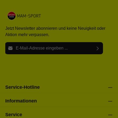
Jetzt Newsletter abonnieren und keine Neuigkeit oder
Aktion mehr verpassen.
E-Mail-Adresse*
Ich habe die
Datenschutzbestimmungen
zur Kenntnis
Die mit einem Stern (*) markierten Felder sind Pflichtfelder.
genommen und die
AGB
gelesen und bin mit ihnen
einverstanden.
Bitte gebe die oben abgebildeten Zeichen ein*
Service-Hotline
Informationen
Service