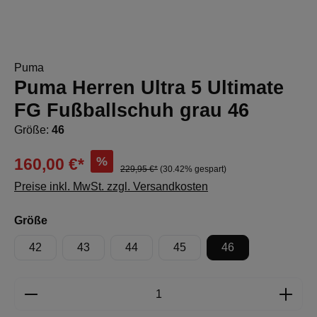
Puma
Puma Herren Ultra 5 Ultimate
FG Fußballschuh grau 46
Größe:
46
%
160,00 €*
229,95 €*
(30.42% gespart)
Preise inkl. MwSt. zzgl. Versandkosten
auswählen
Größe
42
43
44
45
46
Produkt Anzahl: Gib den gewünschten Wert e