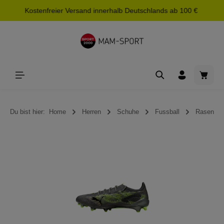
Kostenfreier Versand innerhalb Deutschlands ab 100 €
alt springen
Waren
Du bist hier:
Home
Herren
Schuhe
Fussball
Rasen
Bildergalerie überspringen