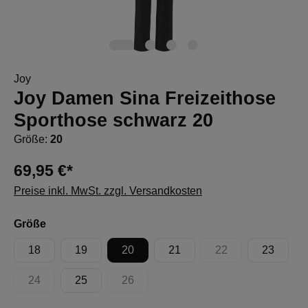
Joy
Joy Damen Sina Freizeithose
Sporthose schwarz 20
Größe:
20
69,95 €*
Preise inkl. MwSt. zzgl. Versandkosten
auswählen
Größe
18
19
20
21
22
23
(Diese Option ist zur
24
25
26
(Diese Option ist zurzeit nicht verfügbar.)
(Diese Option ist zurzeit nicht verfügbar.)