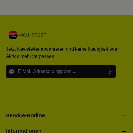
Jetzt Newsletter abonnieren und keine Neuigkeit oder
Aktion mehr verpassen.
E-Mail-Adresse*
Ich habe die
Datenschutzbestimmungen
zur Kenntnis
Die mit einem Stern (*) markierten Felder sind Pflichtfelder.
genommen und die
AGB
gelesen und bin mit ihnen
einverstanden.
Bitte gebe die oben abgebildeten Zeichen ein*
Service-Hotline
Informationen