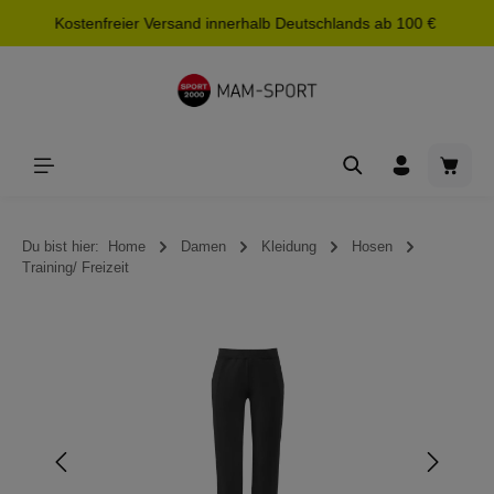
Kostenfreier Versand innerhalb Deutschlands ab 100 €
alt springen
Waren
Du bist hier:
Home
Damen
Kleidung
Hosen
Training/ Freizeit
Bildergalerie überspringen