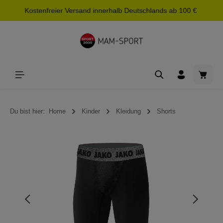
Kostenfreier Versand innerhalb Deutschlands ab 100 €
alt springen
Waren
Du bist hier:
Home
Kinder
Kleidung
Shorts
Bildergalerie überspringen