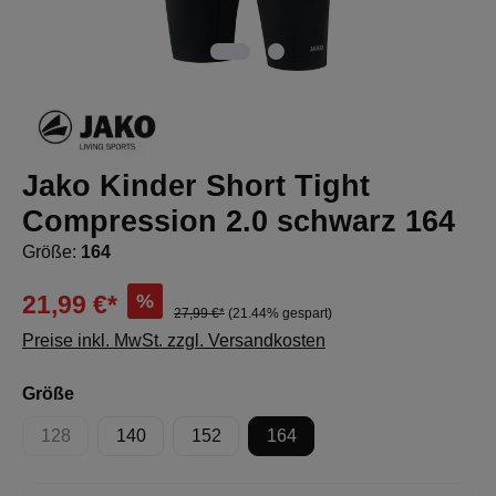
Jako Kinder Short Tight
Compression 2.0 schwarz 164
Größe:
164
%
21,99 €*
27,99 €*
(21.44% gespart)
Preise inkl. MwSt. zzgl. Versandkosten
auswählen
Größe
128
140
152
164
(Diese Option ist zurzeit nicht verfügbar.)