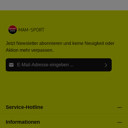
Jetzt Newsletter abonnieren und keine Neuigkeit oder
Aktion mehr verpassen.
E-Mail-Adresse*
Ich habe die
Datenschutzbestimmungen
zur Kenntnis
Die mit einem Stern (*) markierten Felder sind Pflichtfelder.
genommen und die
AGB
gelesen und bin mit ihnen
einverstanden.
Bitte gebe die oben abgebildeten Zeichen ein*
Service-Hotline
Informationen