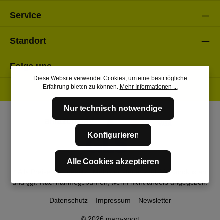
Service
Standort
Folge uns
Diese Website verwendet Cookies, um eine bestmögliche
Erfahrung bieten zu können.
Mehr Informationen ...
Nur technisch notwendige
Konfigurieren
Alle Cookies akzeptieren
* Alle Preise inkl. gesetzl. Mehrwertsteuer zzgl.
Versandkosten
und ggf. Nachnahmegebühren, wenn nicht anders angegeben.
Datenschutz
Impressum
Newsletter
© 2026 mam-sport