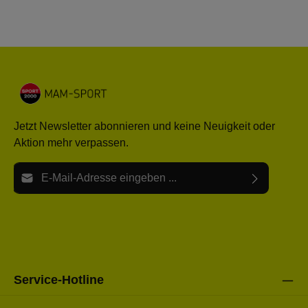
Jetzt Newsletter abonnieren und keine Neuigkeit oder
Aktion mehr verpassen.
E-Mail-Adresse*
Ich habe die
Datenschutzbestimmungen
zur Kenntnis
Die mit einem Stern (*) markierten Felder sind Pflichtfelder.
genommen und die
AGB
gelesen und bin mit ihnen
einverstanden.
Bitte gebe die oben abgebildeten Zeichen ein*
Service-Hotline