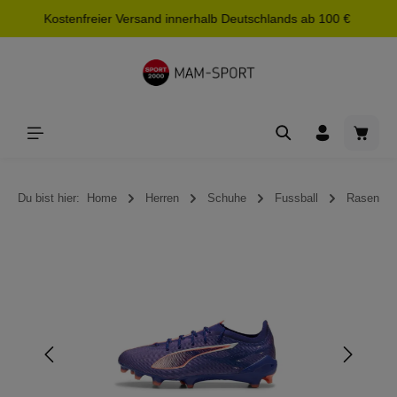
Kostenfreier Versand innerhalb Deutschlands ab 100 €
alt springen
Waren
Du bist hier:
Home
Herren
Schuhe
Fussball
Rasen
Bildergalerie überspringen