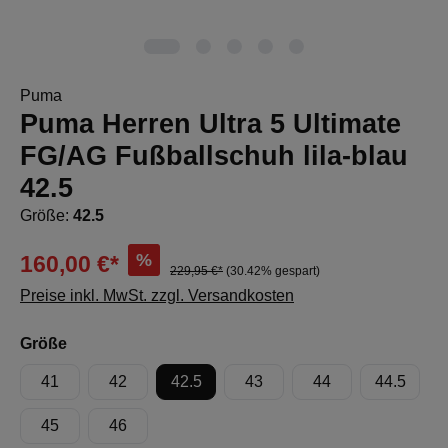
Puma
Puma Herren Ultra 5 Ultimate
FG/AG Fußballschuh lila-blau
42.5
Größe:
42.5
%
160,00 €*
229,95 €*
(30.42% gespart)
Preise inkl. MwSt. zzgl. Versandkosten
auswählen
Größe
41
42
42.5
43
44
44.5
45
46