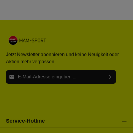
Jetzt Newsletter abonnieren und keine Neuigkeit oder
Aktion mehr verpassen.
E-Mail-Adresse*
Ich habe die
Datenschutzbestimmungen
zur Kenntnis
Die mit einem Stern (*) markierten Felder sind Pflichtfelder.
genommen und die
AGB
gelesen und bin mit ihnen
einverstanden.
Bitte gebe die oben abgebildeten Zeichen ein*
Service-Hotline