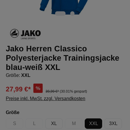
Jako Herren Classico
Polyesterjacke Trainingsjacke
blau-weiß XXL
Größe:
XXL
%
27,99 €*
39,99 €*
(30.01% gespart)
Preise inkl. MwSt. zzgl. Versandkosten
auswählen
Größe
S
L
XL
M
XXL
3XL
(Diese Option ist zurzeit nicht verfügbar.)
(Diese Option ist zurzeit nicht verfügbar.)
(Diese Option ist zurzeit nicht 