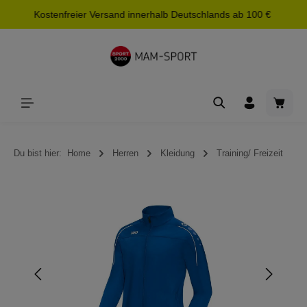
Kostenfreier Versand innerhalb Deutschlands ab 100 €
alt springen
Waren
Du bist hier:
Home
Herren
Kleidung
Training/ Freizeit
Bildergalerie überspringen