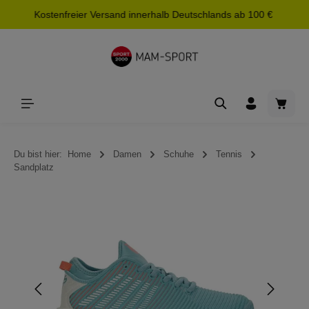
Kostenfreier Versand innerhalb Deutschlands ab 100 €
alt springen
Waren
Du bist hier:
Home
Damen
Schuhe
Tennis
Sandplatz
Bildergalerie überspringen