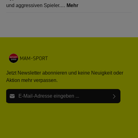
und aggressiven Spieler.…
Mehr
Jetzt Newsletter abonnieren und keine Neuigkeit oder
Aktion mehr verpassen.
E-Mail-Adresse*
Ich habe die
Datenschutzbestimmungen
zur Kenntnis
Die mit einem Stern (*) markierten Felder sind Pflichtfelder.
genommen und die
AGB
gelesen und bin mit ihnen
einverstanden.
Bitte gebe die oben abgebildeten Zeichen ein*