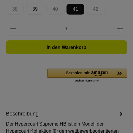
38
39
40
41
42
(Diese Option ist zurzeit nicht verfügbar.)
(Diese Option ist zurzeit nicht verfügbar.)
(Diese Option ist zur
Produkt Anzahl: Gib den gewünschten Wert e
In den Warenkorb
Beschreibung
Der Hypercourt Supreme HB ist ein Modell der
Hypercourt Kollektion für den wettbewerbsorientierten