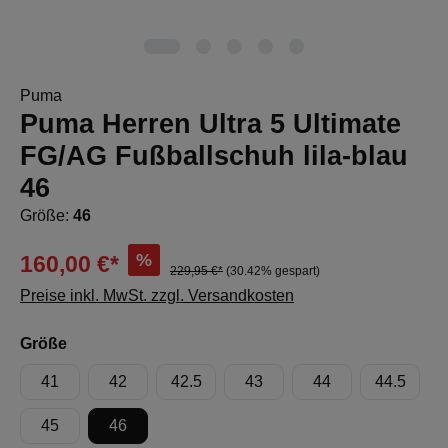
Puma
Puma Herren Ultra 5 Ultimate
FG/AG Fußballschuh lila-blau
46
Größe:
46
%
160,00 €*
229,95 €*
(30.42% gespart)
Preise inkl. MwSt. zzgl. Versandkosten
auswählen
Größe
41
42
42.5
43
44
44.5
45
46