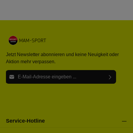
Jetzt Newsletter abonnieren und keine Neuigkeit oder
Aktion mehr verpassen.
E-Mail-Adresse*
Ich habe die
Datenschutzbestimmungen
zur Kenntnis
Die mit einem Stern (*) markierten Felder sind Pflichtfelder.
genommen und die
AGB
gelesen und bin mit ihnen
einverstanden.
Bitte gebe die oben abgebildeten Zeichen ein*
Service-Hotline