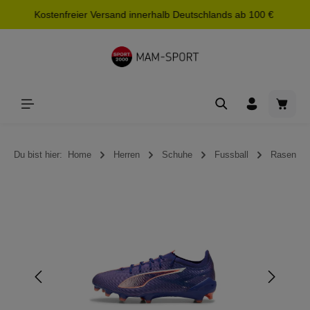
Kostenfreier Versand innerhalb Deutschlands ab 100 €
alt springen
Waren
Du bist hier:
Home
Herren
Schuhe
Fussball
Rasen
Bildergalerie überspringen