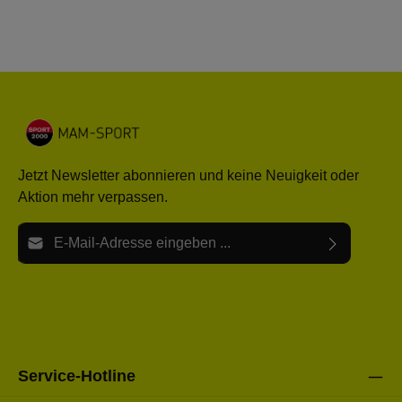
Jetzt Newsletter abonnieren und keine Neuigkeit oder
Aktion mehr verpassen.
E-Mail-Adresse*
Ich habe die
Datenschutzbestimmungen
zur Kenntnis
Die mit einem Stern (*) markierten Felder sind Pflichtfelder.
genommen und die
AGB
gelesen und bin mit ihnen
einverstanden.
Bitte gebe die oben abgebildeten Zeichen ein*
Service-Hotline