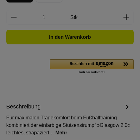
Produkt Anzahl: Gib den gewünschten Wert e
Stk
In den Warenkorb
Beschreibung
Für maximalen Tragekomfort beim Fußballtraining
kombiniert der einfarbige Stutzenstrumpf »Glasgow 2.0«
leichtes, strapazierf…
Mehr