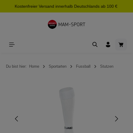
Kostenfreier Versand innerhalb Deutschlands ab 100 €
alt springen
Waren
Du bist hier:
Home
Sportarten
Fussball
Stutzen
Bildergalerie überspringen