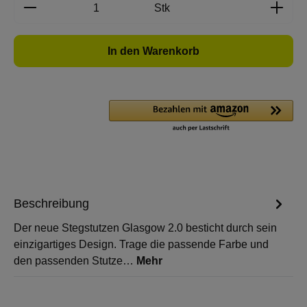
Produkt Anzahl: Gib den gewünschten Wert e
Stk
In den Warenkorb
Beschreibung
Der neue Stegstutzen Glasgow 2.0 besticht durch sein
einzigartiges Design. Trage die passende Farbe und
den passenden Stutze…
Mehr