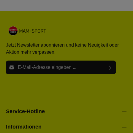
Jetzt Newsletter abonnieren und keine Neuigkeit oder
Aktion mehr verpassen.
E-Mail-Adresse*
Ich habe die
Datenschutzbestimmungen
zur Kenntnis
Die mit einem Stern (*) markierten Felder sind Pflichtfelder.
genommen und die
AGB
gelesen und bin mit ihnen
einverstanden.
Bitte gebe die oben abgebildeten Zeichen ein*
Service-Hotline
Informationen