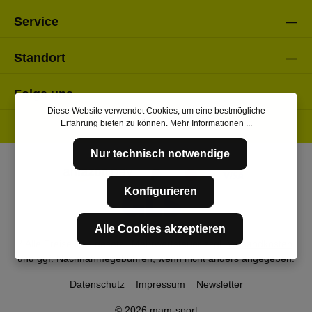
Service
Standort
Folge uns
Diese Website verwendet Cookies, um eine bestmögliche
Erfahrung bieten zu können.
Mehr Informationen ...
Nur technisch notwendige
Konfigurieren
Alle Cookies akzeptieren
* Alle Preise inkl. gesetzl. Mehrwertsteuer zzgl.
Versandkosten
und ggf. Nachnahmegebühren, wenn nicht anders angegeben.
Datenschutz
Impressum
Newsletter
© 2026 mam-sport