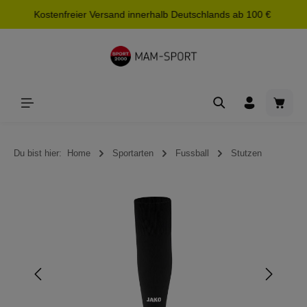
Kostenfreier Versand innerhalb Deutschlands ab 100 €
alt springen
Waren
Du bist hier:
Home
Sportarten
Fussball
Stutzen
Bildergalerie überspringen