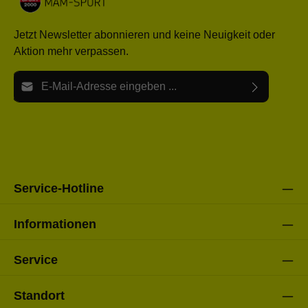
Jetzt Newsletter abonnieren und keine Neuigkeit oder
Aktion mehr verpassen.
E-Mail-Adresse*
Ich habe die
Datenschutzbestimmungen
zur Kenntnis
Die mit einem Stern (*) markierten Felder sind Pflichtfelder.
genommen und die
AGB
gelesen und bin mit ihnen
einverstanden.
Bitte gebe die oben abgebildeten Zeichen ein*
Service-Hotline
Informationen
Service
Standort