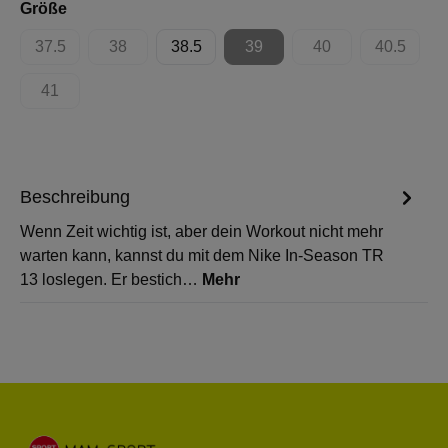
auswählen
Größe
37.5
38
38.5
39
40
40.5
(Diese Option ist zurzeit nicht verfügbar.)
(Diese Option ist zurzeit nicht verfügbar.)
(Diese Option ist zurzeit nicht 
(Diese Option ist zur
(Diese Op
41
(Diese Option ist zurzeit nicht verfügbar.)
Beschreibung
Wenn Zeit wichtig ist, aber dein Workout nicht mehr
warten kann, kannst du mit dem Nike In-Season TR
13 loslegen. Er bestich…
Mehr