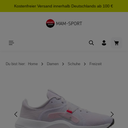
Kostenfreier Versand innerhalb Deutschlands ab 100 €
alt springen
Waren
Du bist hier:
Home
Damen
Schuhe
Freizeit
Bildergalerie überspringen