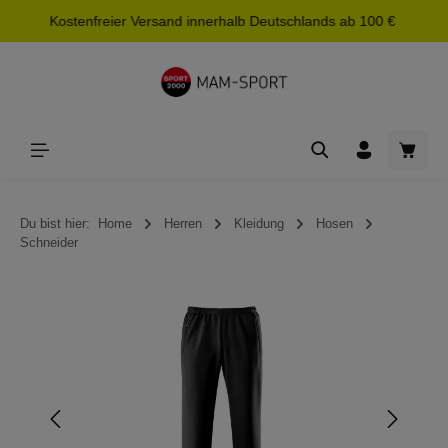
Kostenfreier Versand innerhalb Deutschlands ab 100 €
alt springen
Waren
Du bist hier:
Home
Herren
Kleidung
Hosen
Schneider
Bildergalerie überspringen