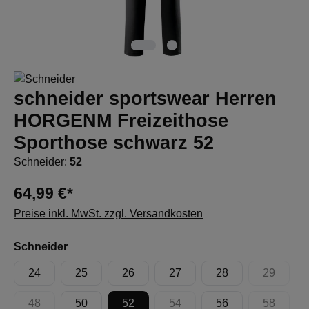
schneider sportswear Herren
HORGENM Freizeithose
Sporthose schwarz 52
Schneider:
52
64,99 €*
Preise inkl. MwSt. zzgl. Versandkosten
auswählen
Schneider
24
25
26
27
28
29
(Diese Op
48
50
52
54
56
58