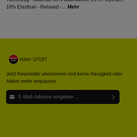
10% Elasthan - Relaxed -…
Mehr
Jetzt Newsletter abonnieren und keine Neuigkeit oder
Aktion mehr verpassen.
E-Mail-Adresse*
Ich habe die
Datenschutzbestimmungen
zur Kenntnis
Die mit einem Stern (*) markierten Felder sind Pflichtfelder.
genommen und die
AGB
gelesen und bin mit ihnen
einverstanden.
Bitte gebe die oben abgebildeten Zeichen ein*