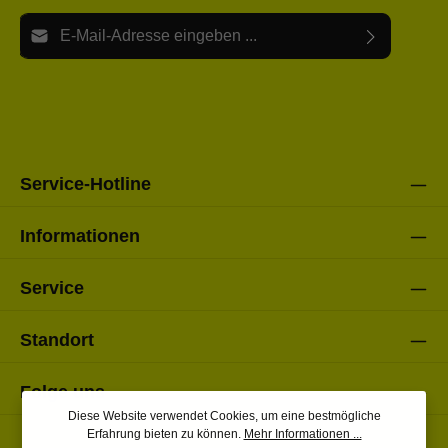
E-Mail-Adresse*
Ich habe die
Datenschutzbestimmungen
zur Kenntnis
Die mit einem Stern (*) markierten Felder sind Pflichtfelder.
genommen und die
AGB
gelesen und bin mit ihnen
einverstanden.
Bitte gebe die oben abgebildeten Zeichen ein*
Service-Hotline
Informationen
Service
Standort
Folge uns
Diese Website verwendet Cookies, um eine bestmögliche
Erfahrung bieten zu können.
Mehr Informationen ...