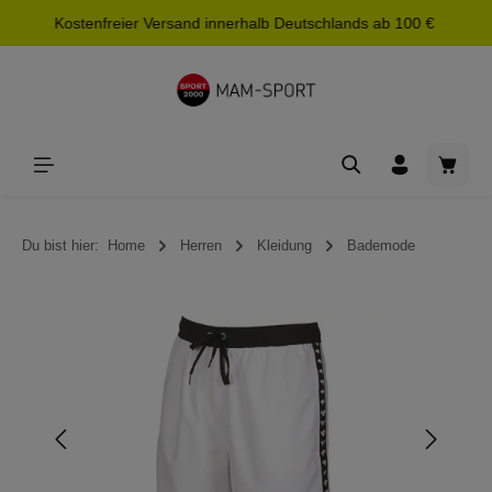
Kostenfreier Versand innerhalb Deutschlands ab 100 €
alt springen
Waren
Du bist hier:
Home
Herren
Kleidung
Bademode
Bildergalerie überspringen