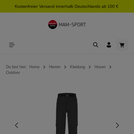
Kostenfreier Versand innerhalb Deutschlands ab 100 €
alt springen
Waren
Du bist hier:
Home
Herren
Kleidung
Hosen
Outdoor
Bildergalerie überspringen