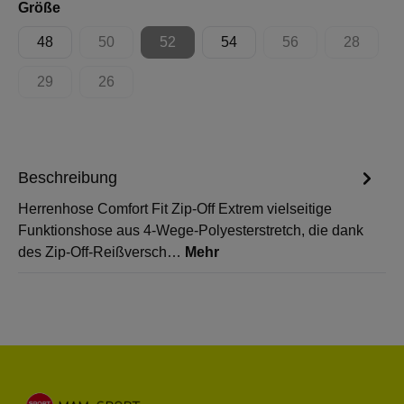
auswählen
Größe
48
50
52
54
56
28
(Diese Option ist zurzeit nicht verfügbar.)
(Diese Option ist zurzeit nicht verfügbar.)
(Diese Option ist zur
(Diese Op
29
26
(Diese Option ist zurzeit nicht verfügbar.)
(Diese Option ist zurzeit nicht verfügbar.)
Beschreibung
Herrenhose Comfort Fit Zip-Off Extrem vielseitige
Funktionshose aus 4-Wege-Polyesterstretch, die dank
des Zip-Off-Reißversch…
Mehr