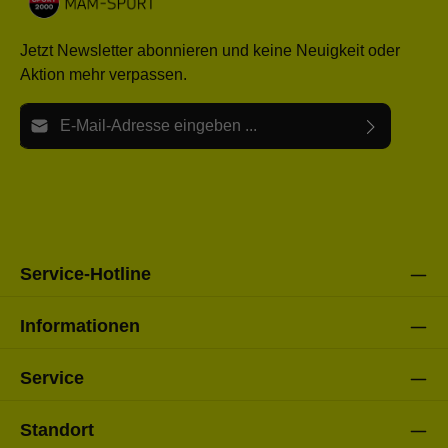
Jetzt Newsletter abonnieren und keine Neuigkeit oder
Aktion mehr verpassen.
E-Mail-Adresse*
Ich habe die
Datenschutzbestimmungen
zur Kenntnis
Die mit einem Stern (*) markierten Felder sind Pflichtfelder.
genommen und die
AGB
gelesen und bin mit ihnen
einverstanden.
Bitte gebe die oben abgebildeten Zeichen ein*
Service-Hotline
Informationen
Service
Standort