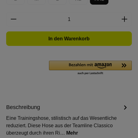
(Diese Option ist zurzeit nicht verfügbar.)
(Diese Option ist zurzeit nicht verfügbar.)
(Diese Option ist zurzeit nicht verfügbar.)
(Diese Option ist zurzeit nicht 
Produkt Anzahl: Gib den gewünschten Wert e
In den Warenkorb
Beschreibung
Eine Trainingshose, stilistisch auf das Wesentliche
reduziert. Diese Hose aus der Teamline Classico
überzeugt durch ihren Ri…
Mehr