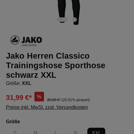
Jako Herren Classico
Trainingshose Sporthose
schwarz XXL
Größe:
XXL
%
31,99 €*
39,99 €*
(20.01% gespart)
Preise inkl. MwSt. zzgl. Versandkosten
auswählen
Größe
S
M
L
XL
XXL