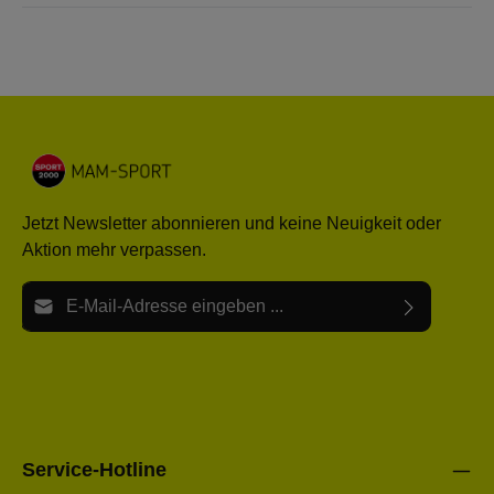
Jetzt Newsletter abonnieren und keine Neuigkeit oder
Aktion mehr verpassen.
E-Mail-Adresse*
Ich habe die
Datenschutzbestimmungen
zur Kenntnis
Die mit einem Stern (*) markierten Felder sind Pflichtfelder.
genommen und die
AGB
gelesen und bin mit ihnen
einverstanden.
Bitte gebe die oben abgebildeten Zeichen ein*
Service-Hotline