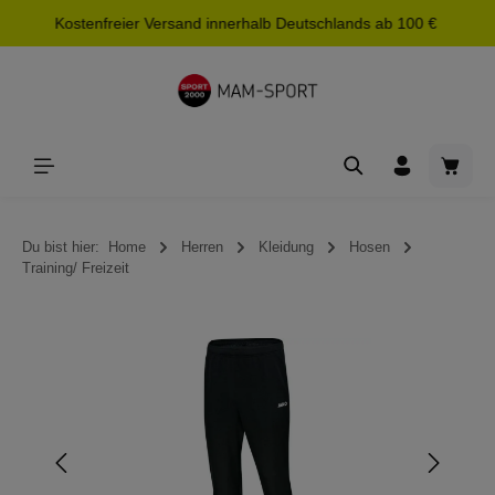
Kostenfreier Versand innerhalb Deutschlands ab 100 €
alt springen
Waren
Du bist hier:
Home
Herren
Kleidung
Hosen
Training/ Freizeit
Bildergalerie überspringen