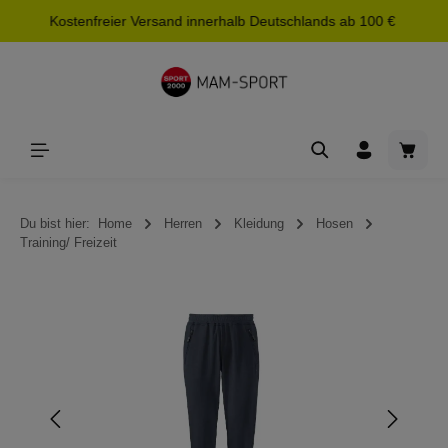
Kostenfreier Versand innerhalb Deutschlands ab 100 €
alt springen
Waren
Du bist hier:
Home
Herren
Kleidung
Hosen
Training/ Freizeit
Bildergalerie überspringen