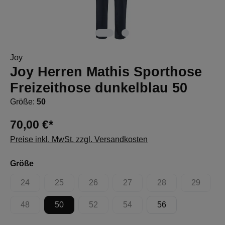
Joy
Joy Herren Mathis Sporthose
Freizeithose dunkelblau 50
Größe:
50
70,00 €*
Preise inkl. MwSt. zzgl. Versandkosten
auswählen
Größe
24
25
26
27
28
29
(Diese Option ist zurzeit nicht verfügbar.)
(Diese Option ist zurzeit nicht verfügbar.)
(Diese Option ist zurzeit nicht verfügbar.)
(Diese Option ist zurzeit nicht 
(Diese Option ist zur
(Diese Op
48
50
52
54
56
(Diese Option ist zurzeit nicht verfügbar.)
(Diese Option ist zurzeit nicht verfügbar.)
(Diese Option ist zurzeit nicht 