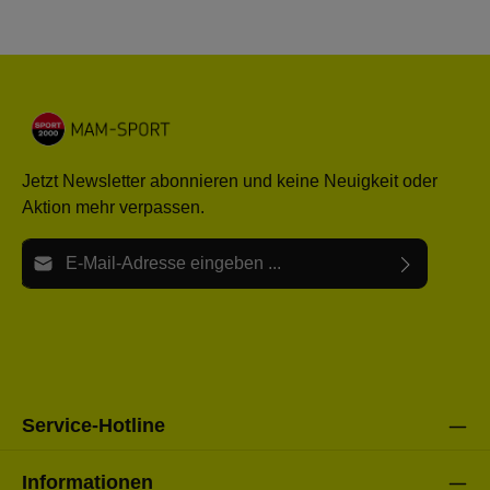
Jetzt Newsletter abonnieren und keine Neuigkeit oder
Aktion mehr verpassen.
E-Mail-Adresse*
Ich habe die
Datenschutzbestimmungen
zur Kenntnis
Die mit einem Stern (*) markierten Felder sind Pflichtfelder.
genommen und die
AGB
gelesen und bin mit ihnen
einverstanden.
Bitte gebe die oben abgebildeten Zeichen ein*
Service-Hotline
Informationen