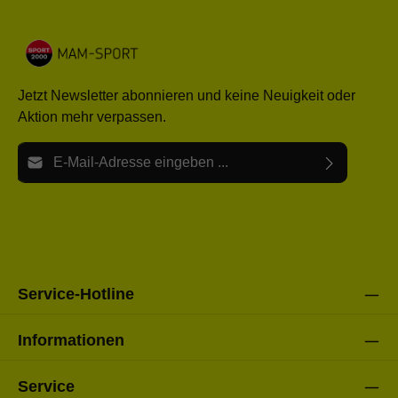
Jetzt Newsletter abonnieren und keine Neuigkeit oder
Aktion mehr verpassen.
E-Mail-Adresse*
Ich habe die
Datenschutzbestimmungen
zur Kenntnis
Die mit einem Stern (*) markierten Felder sind Pflichtfelder.
genommen und die
AGB
gelesen und bin mit ihnen
einverstanden.
Bitte gebe die oben abgebildeten Zeichen ein*
Service-Hotline
Informationen
Service