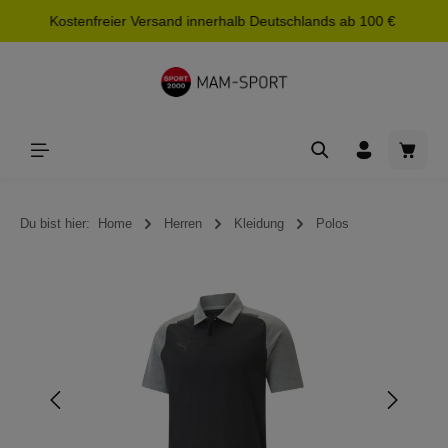
Kostenfreier Versand innerhalb Deutschlands ab 100 €
alt springen
Waren
Du bist hier:
Home
Herren
Kleidung
Polos
Bildergalerie überspringen