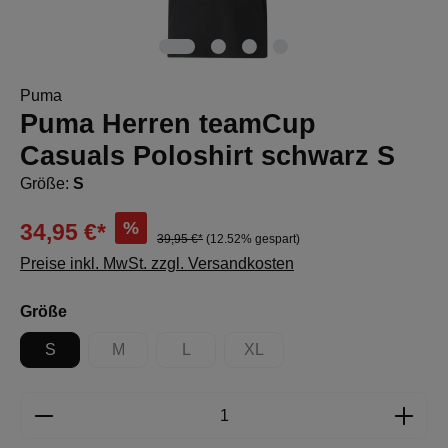
Puma
Puma Herren teamCup
Casuals Poloshirt schwarz S
Größe:
S
%
34,95 €*
39,95 €*
(12.52% gespart)
Preise inkl. MwSt. zzgl. Versandkosten
auswählen
Größe
S
M
L
XL
(Diese Option ist zurzeit nicht verfügbar.)
(Diese Option ist zurzeit nicht verfügbar.)
(Diese Option ist zurzeit nicht 
Produkt Anzahl: Gib den gewünschten Wert e