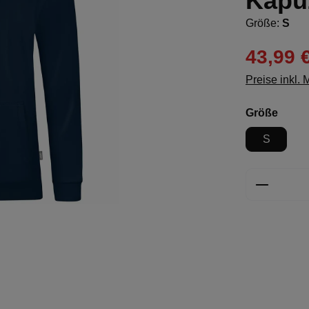
Kapu
Größe:
S
43,99 
Preise inkl.
ausw
Größe
S
Produkt 