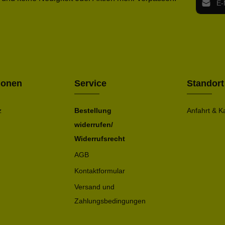
Ich h
Die mit ei
geno
einve
Bitte ge
ionen
Service
Standort
z
Bestellung
Anfahrt & K
widerrufen/
Widerrufsrecht
AGB
Kontaktformular
Versand und
Zahlungsbedingungen