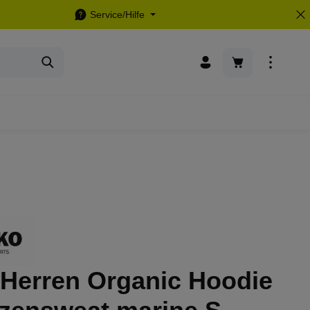
Service/Hilfe
Warenkorb enthä
 Herren Organic Hoodie