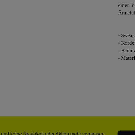
einer I
Ärmelab
- Sweat
- Korde
- Baumw
- Mater
E-Mail-
 und keine Neuigkeit oder Aktion mehr verpassen.