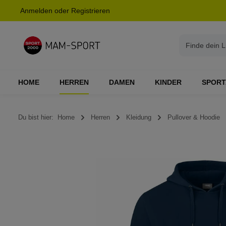
Anmelden
oder
Registrieren
springen
Zur Hauptnavigation springen
HOME
HERREN
DAMEN
KINDER
SPORT
Du bist hier:
Home
Herren
Kleidung
Pullover & Hoodie
Bildergalerie überspringen