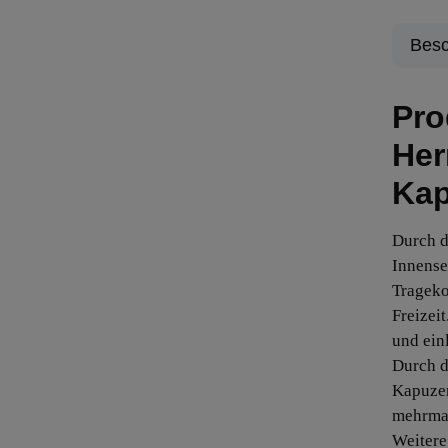
Besc
Pro
Her
Kap
Durch d
Innense
Trageko
Freizei
und ein
Durch d
Kapuzen
mehrmal
Weitere