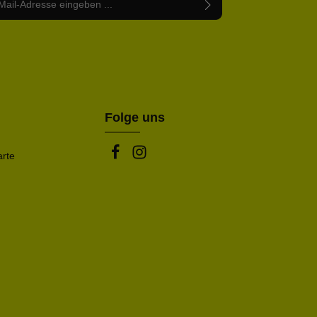
abe die
Datenschutzbestimmungen
zur Kenntnis
nem Stern (*) markierten Felder sind Pflichtfelder.
mmen und die
AGB
gelesen und bin mit ihnen
rstanden.
be die oben abgebildeten Zeichen ein*
Folge uns
arte