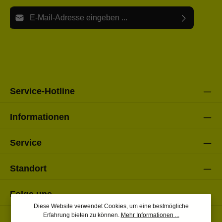
E-Mail-Adresse*
Ich habe die
Datenschutzbestimmungen
zur Kenntnis
Die mit einem Stern (*) markierten Felder sind Pflichtfelder.
genommen und die
AGB
gelesen und bin mit ihnen
einverstanden.
Bitte gebe die oben abgebildeten Zeichen ein*
Service-Hotline
Informationen
Service
Standort
Folge uns
Diese Website verwendet Cookies, um eine bestmögliche
Erfahrung bieten zu können.
Mehr Informationen ...