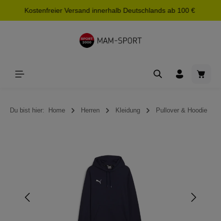
Kostenfreier Versand innerhalb Deutschlands ab 100 €
alt springen
Waren
Du bist hier:
Home
Herren
Kleidung
Pullover & Hoodie
Bildergalerie überspringen