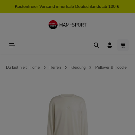
Kostenfreier Versand innerhalb Deutschlands ab 100 €
alt springen
Waren
Du bist hier:
Home
Herren
Kleidung
Pullover & Hoodie
Bildergalerie überspringen