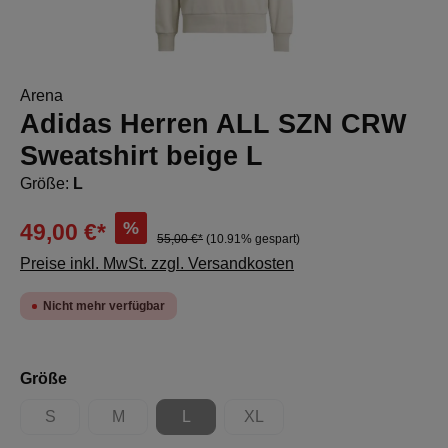
Arena
Adidas Herren ALL SZN CRW
Sweatshirt beige L
Größe:
L
%
49,00 €*
55,00 €*
(10.91% gespart)
Preise inkl. MwSt. zzgl. Versandkosten
Nicht mehr verfügbar
auswählen
Größe
S
M
L
XL
(Diese Option ist zurzeit nicht verfügbar.)
(Diese Option ist zurzeit nicht verfügbar.)
(Diese Option ist zurzeit nicht verfügbar.)
(Diese Option ist zurzeit nicht 