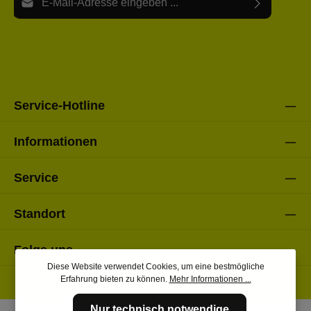
Ich habe die
Datenschutzbestimmungen
zur Kenntnis
Die mit einem Stern (*) markierten Felder sind Pflichtfelder.
genommen und die
AGB
gelesen und bin mit ihnen
einverstanden.
Bitte gebe die oben abgebildeten Zeichen ein*
Service-Hotline
Informationen
Service
Standort
Folge uns
Diese Website verwendet Cookies, um eine bestmögliche
Erfahrung bieten zu können.
Mehr Informationen ...
Nur technisch notwendige