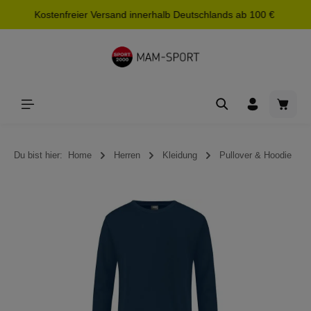
Kostenfreier Versand innerhalb Deutschlands ab 100 €
alt springen
Waren
Du bist hier:
Home
Herren
Kleidung
Pullover & Hoodie
Bildergalerie überspringen