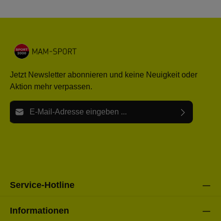
Jetzt Newsletter abonnieren und keine Neuigkeit oder
Aktion mehr verpassen.
E-Mail-Adresse*
Ich habe die
Datenschutzbestimmungen
zur Kenntnis
Die mit einem Stern (*) markierten Felder sind Pflichtfelder.
genommen und die
AGB
gelesen und bin mit ihnen
einverstanden.
Bitte gebe die oben abgebildeten Zeichen ein*
Service-Hotline
Informationen