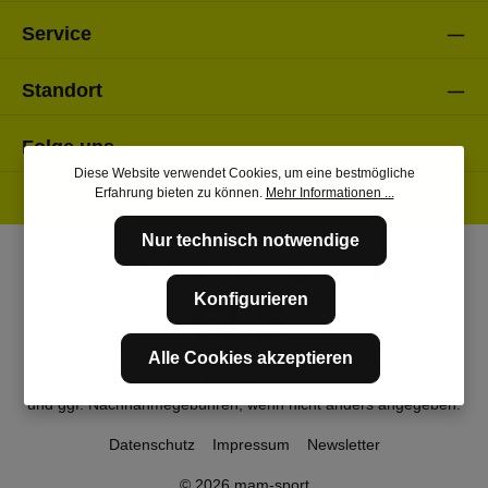
Service
Standort
Folge uns
Diese Website verwendet Cookies, um eine bestmögliche
Erfahrung bieten zu können.
Mehr Informationen ...
Nur technisch notwendige
Konfigurieren
Alle Cookies akzeptieren
* Alle Preise inkl. gesetzl. Mehrwertsteuer zzgl.
Versandkosten
und ggf. Nachnahmegebühren, wenn nicht anders angegeben.
Datenschutz
Impressum
Newsletter
© 2026 mam-sport