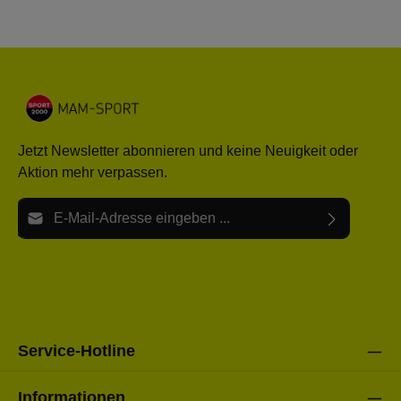
Jetzt Newsletter abonnieren und keine Neuigkeit oder
Aktion mehr verpassen.
E-Mail-Adresse*
Ich habe die
Datenschutzbestimmungen
zur Kenntnis
Die mit einem Stern (*) markierten Felder sind Pflichtfelder.
genommen und die
AGB
gelesen und bin mit ihnen
einverstanden.
Bitte gebe die oben abgebildeten Zeichen ein*
Service-Hotline
Informationen