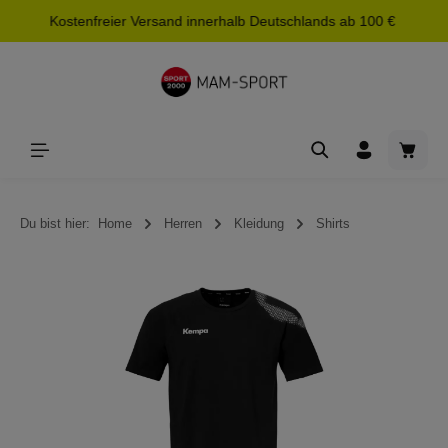
Kostenfreier Versand innerhalb Deutschlands ab 100 €
alt springen
Waren
Du bist hier:
Home
Herren
Kleidung
Shirts
Bildergalerie überspringen