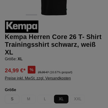
Kempa Herren Core 26 T- Shirt
Trainingsshirt schwarz, weiß
XL
Größe:
XL
%
24,99 €*
29,99 €*
(16.67% gespart)
Preise inkl. MwSt. zzgl. Versandkosten
auswählen
Größe
S
M
L
XL
XXL
(Diese Option ist zurzeit nicht verfügbar.)
(Diese Option ist zurzeit nicht verfügbar.)
(Diese Option ist zur