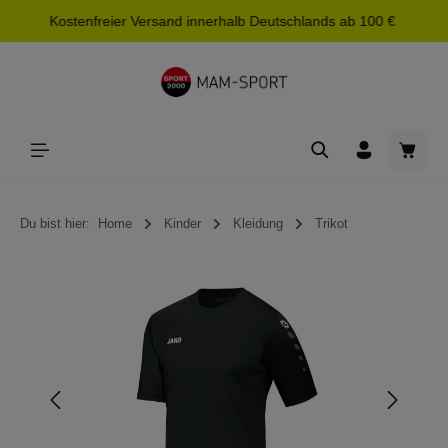
Kostenfreier Versand innerhalb Deutschlands ab 100 €
alt springen
Waren
Du bist hier:
Home
Kinder
Kleidung
Trikot
Bildergalerie überspringen