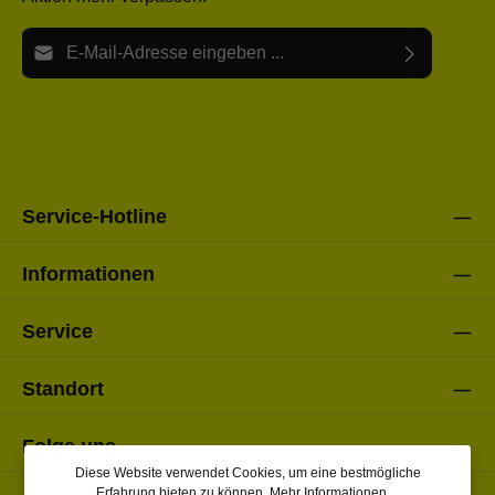
E-Mail-Adresse*
Ich habe die
Datenschutzbestimmungen
zur Kenntnis
Die mit einem Stern (*) markierten Felder sind Pflichtfelder.
genommen und die
AGB
gelesen und bin mit ihnen
einverstanden.
Bitte gebe die oben abgebildeten Zeichen ein*
Service-Hotline
Informationen
Service
Standort
Folge uns
Diese Website verwendet Cookies, um eine bestmögliche
Erfahrung bieten zu können.
Mehr Informationen ...