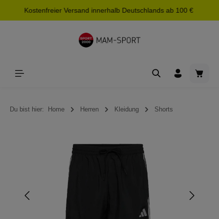
Kostenfreier Versand innerhalb Deutschlands ab 100 €
alt springen
Waren
Du bist hier:
Home
Herren
Kleidung
Shorts
Bildergalerie überspringen