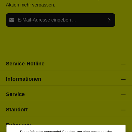
Aktion mehr verpassen.
E-Mail-Adresse*
Ich habe die
Datenschutzbestimmungen
zur Kenntnis
Die mit einem Stern (*) markierten Felder sind Pflichtfelder.
genommen und die
AGB
gelesen und bin mit ihnen
einverstanden.
Bitte gebe die oben abgebildeten Zeichen ein*
Service-Hotline
Informationen
Service
Standort
Folge uns