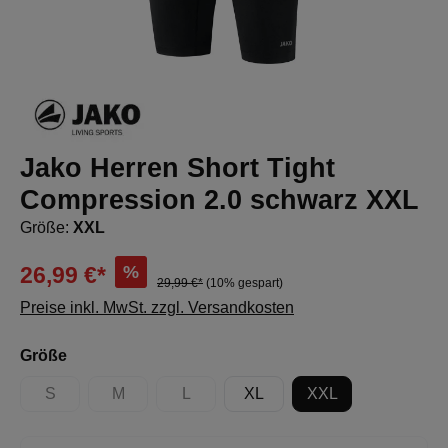
Jako Herren Short Tight
Compression 2.0 schwarz XXL
Größe:
XXL
%
26,99 €*
29,99 €*
(10% gespart)
Preise inkl. MwSt. zzgl. Versandkosten
auswählen
Größe
S
M
L
XL
XXL
(Diese Option ist zurzeit nicht verfügbar.)
(Diese Option ist zurzeit nicht verfügbar.)
(Diese Option ist zurzeit nicht verfügbar.)