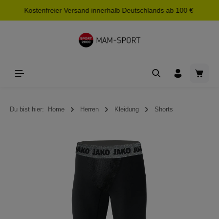
Kostenfreier Versand innerhalb Deutschlands ab 100 €
alt springen
Waren
Du bist hier:
Home
Herren
Kleidung
Shorts
Bildergalerie überspringen