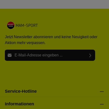
Jetzt Newsletter abonnieren und keine Neuigkeit oder
Aktion mehr verpassen.
E-Mail-Adresse*
Ich habe die
Datenschutzbestimmungen
zur Kenntnis
Die mit einem Stern (*) markierten Felder sind Pflichtfelder.
genommen und die
AGB
gelesen und bin mit ihnen
einverstanden.
Bitte gebe die oben abgebildeten Zeichen ein*
Service-Hotline
Informationen