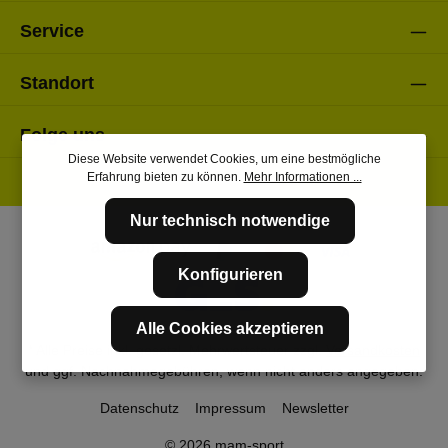
Service
Standort
Folge uns
Diese Website verwendet Cookies, um eine bestmögliche
Erfahrung bieten zu können.
Mehr Informationen ...
Nur technisch notwendige
Konfigurieren
Alle Cookies akzeptieren
* Alle Preise inkl. gesetzl. Mehrwertsteuer zzgl.
Versandkosten
und ggf. Nachnahmegebühren, wenn nicht anders angegeben.
Datenschutz
Impressum
Newsletter
© 2026 mam-sport