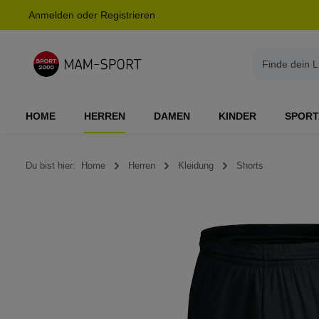
Anmelden
oder
Registrieren
springen
Zur Hauptnavigation springen
HOME
HERREN
DAMEN
KINDER
SPORT
Du bist hier:
Home
Herren
Kleidung
Shorts
Bildergalerie überspringen