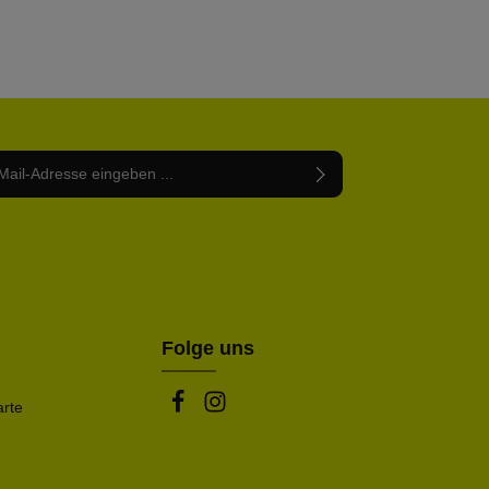
Adresse*
abe die
Datenschutzbestimmungen
zur Kenntnis
nem Stern (*) markierten Felder sind Pflichtfelder.
mmen und die
AGB
gelesen und bin mit ihnen
rstanden.
be die oben abgebildeten Zeichen ein*
Folge uns
arte