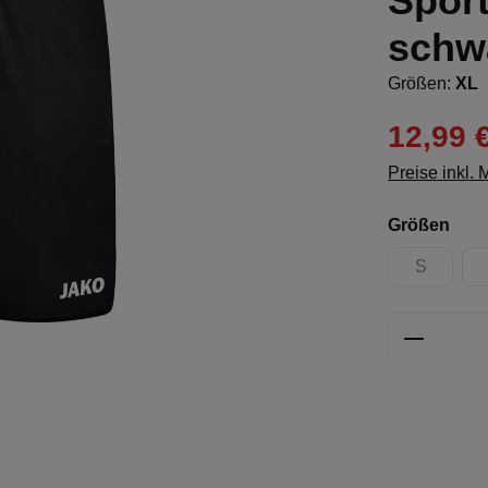
Spor
schw
Größen:
XL
12,99 
Preise inkl.
aus
Größen
S
(Diese Opt
Produkt 