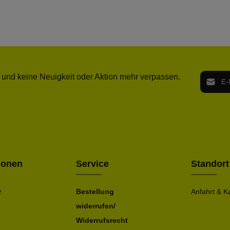
E-Mail-
 und keine Neuigkeit oder Aktion mehr verpassen.
Ich h
Die mit ei
geno
einve
Bitte ge
ionen
Service
Standort
z
Bestellung
Anfahrt & K
widerrufen/
Widerrufsrecht