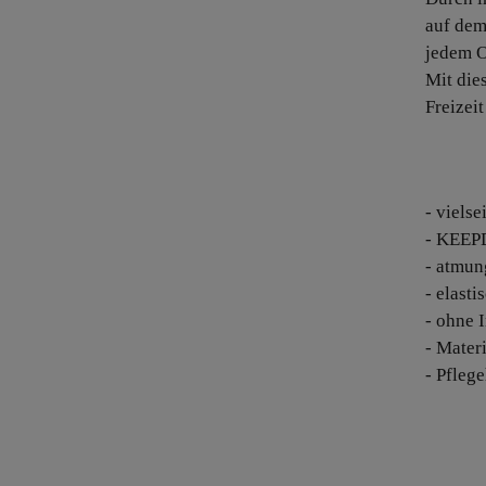
auf de
jedem O
Mit die
Freizeit
- vielse
- KEEP
- atmun
- elast
- ohne 
- Mater
- Pfleg