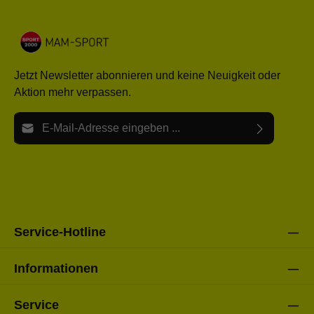
Jetzt Newsletter abonnieren und keine Neuigkeit oder
Aktion mehr verpassen.
E-Mail-Adresse*
Ich habe die
Datenschutzbestimmungen
zur Kenntnis
Die mit einem Stern (*) markierten Felder sind Pflichtfelder.
genommen und die
AGB
gelesen und bin mit ihnen
einverstanden.
Bitte gebe die oben abgebildeten Zeichen ein*
Service-Hotline
Informationen
Service