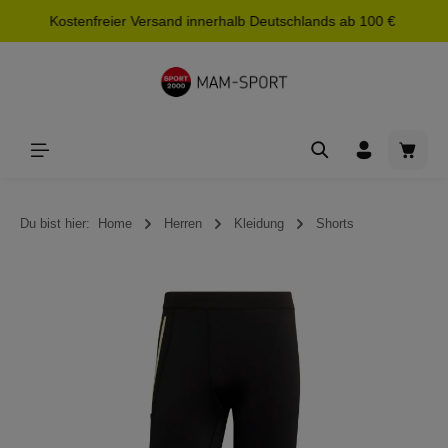
Kostenfreier Versand innerhalb Deutschlands ab 100 €
alt springen
Waren
Du bist hier:
Home
Herren
Kleidung
Shorts
Bildergalerie überspringen