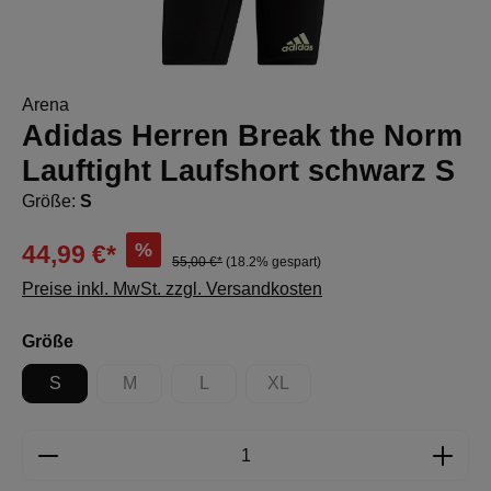
Arena
Adidas Herren Break the Norm
Lauftight Laufshort schwarz S
Größe:
S
%
44,99 €*
55,00 €*
(18.2% gespart)
Preise inkl. MwSt. zzgl. Versandkosten
auswählen
Größe
S
M
L
XL
(Diese Option ist zurzeit nicht verfügbar.)
(Diese Option ist zurzeit nicht verfügbar.)
(Diese Option ist zurzeit nicht 
Produkt Anzahl: Gib den gewünschten Wert e