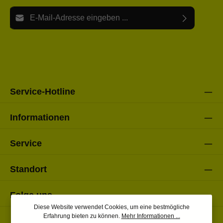
E-Mail-Adresse*
Ich habe die
Datenschutzbestimmungen
zur Kenntnis
Die mit einem Stern (*) markierten Felder sind Pflichtfelder.
genommen und die
AGB
gelesen und bin mit ihnen
einverstanden.
Bitte gebe die oben abgebildeten Zeichen ein*
Service-Hotline
Informationen
Service
Standort
Folge uns
Diese Website verwendet Cookies, um eine bestmögliche
Erfahrung bieten zu können.
Mehr Informationen ...