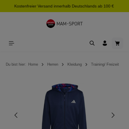
Kostenfreier Versand innerhalb Deutschlands ab 100 €
alt springen
Waren
Du bist hier:
Home
Herren
Kleidung
Training/ Freizeit
Bildergalerie überspringen