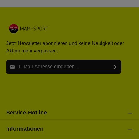
Jetzt Newsletter abonnieren und keine Neuigkeit oder
Aktion mehr verpassen.
E-Mail-Adresse*
Ich habe die
Datenschutzbestimmungen
zur Kenntnis
Die mit einem Stern (*) markierten Felder sind Pflichtfelder.
genommen und die
AGB
gelesen und bin mit ihnen
einverstanden.
Bitte gebe die oben abgebildeten Zeichen ein*
Service-Hotline
Informationen