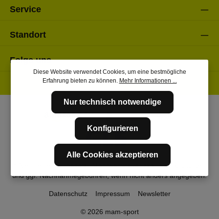
Service
Standort
Folge uns
Diese Website verwendet Cookies, um eine bestmögliche
Erfahrung bieten zu können.
Mehr Informationen ...
Nur technisch notwendige
Konfigurieren
Alle Cookies akzeptieren
* Alle Preise inkl. gesetzl. Mehrwertsteuer zzgl.
Versandkosten
und ggf. Nachnahmegebühren, wenn nicht anders angegeben.
Datenschutz
Impressum
Newsletter
© 2026 mam-sport