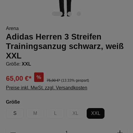
Arena
Adidas Herren 3 Streifen
Trainingsanzug schwarz, weiß
XXL
Größe:
XXL
%
65,00 €*
75,00 €*
(13.33% gespart)
Preise inkl. MwSt. zzgl. Versandkosten
auswählen
Größe
S
M
L
XL
XXL
(Diese Option ist zurzeit nicht verfügbar.)
(Diese Option ist zurzeit nicht verfügbar.)
(Diese Option ist zurzeit nicht 
Produkt Anzahl: Gib den gewünschten Wert e