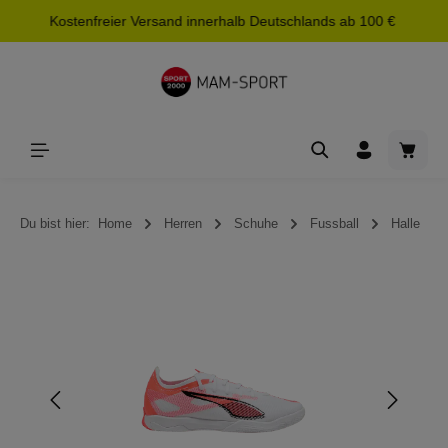
Kostenfreier Versand innerhalb Deutschlands ab 100 €
alt springen
Waren
Du bist hier:
Home
Herren
Schuhe
Fussball
Halle
Bildergalerie überspringen