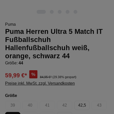
Puma
Puma Herren Ultra 5 Match IT
Fußballschuh
Hallenfußballschuh weiß,
orange, schwarz 44
Größe:
44
%
59,99 €*
84,95 €*
(29.38% gespart)
Preise inkl. MwSt. zzgl. Versandkosten
auswählen
Größe
39
40
41
42
42,5
43
(Diese Option ist zurzeit nicht verfügbar.)
(Diese Option ist zurzeit nicht verfügbar.)
(Diese Option ist zurzeit nicht verfügbar.)
(Diese Option ist zurzeit nicht 
(Diese Op