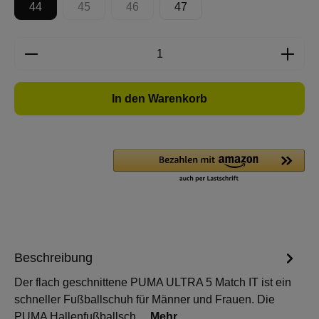
44
45
46
47
(Diese Option ist zurzeit nicht verfügbar.)
(Diese Option ist zurzeit nicht verfügbar.)
Produkt Anzahl: Gib den gewünschten Wert e
In den Warenkorb
Beschreibung
Der flach geschnittene PUMA ULTRA 5 Match IT ist ein
schneller Fußballschuh für Männer und Frauen. Die
PUMA Hallenfußballsch…
Mehr