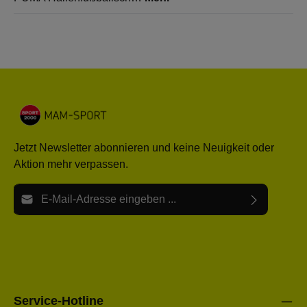
Jetzt Newsletter abonnieren und keine Neuigkeit oder
Aktion mehr verpassen.
E-Mail-Adresse*
Ich habe die
Datenschutzbestimmungen
zur Kenntnis
Die mit einem Stern (*) markierten Felder sind Pflichtfelder.
genommen und die
AGB
gelesen und bin mit ihnen
einverstanden.
Bitte gebe die oben abgebildeten Zeichen ein*
Service-Hotline