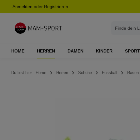
Anmelden
oder
Registrieren
springen
Zur Hauptnavigation springen
HOME
HERREN
DAMEN
KINDER
SPORT
Du bist hier:
Home
Herren
Schuhe
Fussball
Rasen
Bildergalerie überspringen