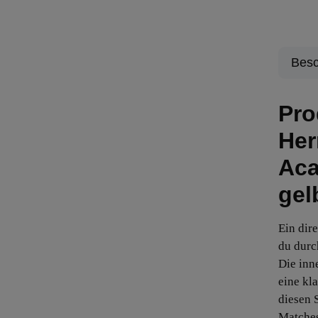
Besc
Pro
Her
Aca
gel
Ein dir
du dur
Die inn
eine kl
diesen 
Matches