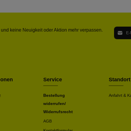
E-Mail-
 und keine Neuigkeit oder Aktion mehr verpassen.
Ich h
Die mit ei
geno
einve
Bitte ge
ionen
Service
Standort
z
Bestellung
Anfahrt & K
widerrufen/
Widerrufsrecht
AGB
Kontaktformular