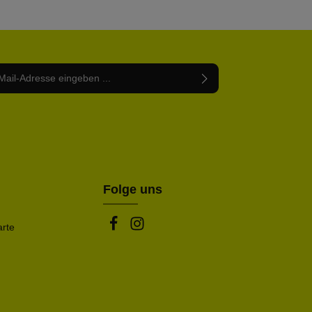
Adresse*
abe die
Datenschutzbestimmungen
zur Kenntnis
nem Stern (*) markierten Felder sind Pflichtfelder.
mmen und die
AGB
gelesen und bin mit ihnen
rstanden.
be die oben abgebildeten Zeichen ein*
Folge uns
arte