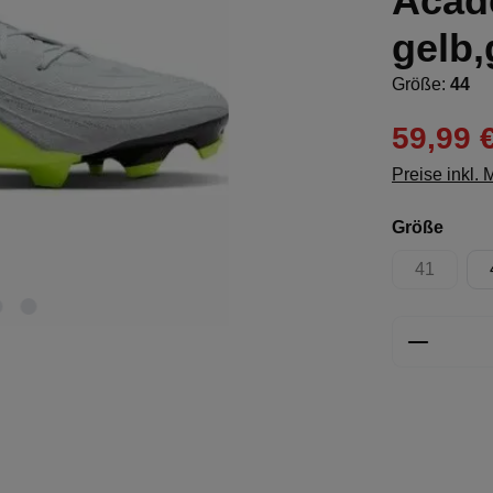
Acad
gelb,
Größe:
44
59,99 
Preise inkl.
ausw
Größe
41
(Diese Opt
Produkt 