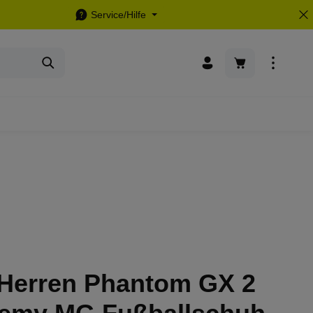
Service/Hilfe
Warenkorb enthä
 Herren Phantom GX 2