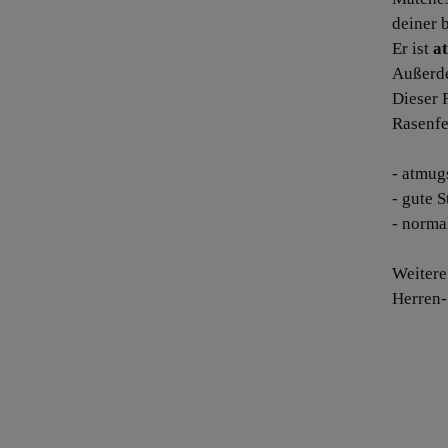
deiner 
Er ist
at
Außerde
Dieser 
Rasenfe
- atmug
- gute S
- norma
Weitere
Herren-