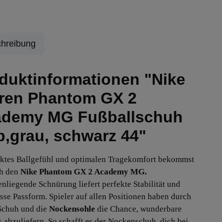
hreibung
duktinformationen "Nike
ren Phantom GX 2
demy MG Fußballschuh
b,grau, schwarz 44"
ektes Ballgefühl und optimalen Tragekomfort bekommst
ch den
Nike Phantom GX 2 Academy MG.
enliegende Schnürung liefert perfekte Stabilität und
asse Passform. Spieler auf allen Positionen haben durch
Schuh und die
Nockensohle
die Chance, wunderbare
 abzuliefern. So schafft es der Nockenschuh, dich bei